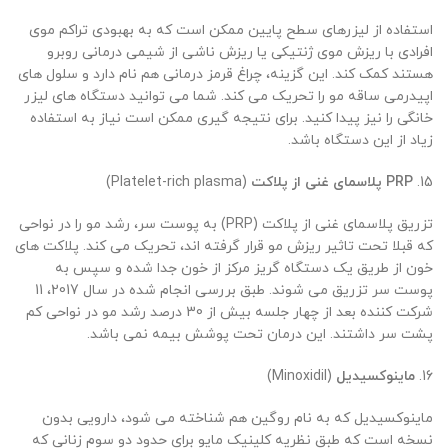
استفاده از لیزرهای سطح پایین ممکن است که به بهبودی تراکم موی
افرادی با ریزش موی ژنتیکی یا ریزش ناشی از شیمی درمانی روبرو
هستند کمک کند. این گزینه، چراغ قرمز درمانی هم نام دارد و سلول های
اپیدرمی ساقه مو را تحریک می کند. شما می توانید دستگاه های لیزر
خانگی را نیز پیدا کنید. برای نتیجه گیری ممکن است نیاز به استفاده
زیاد از این دستگاه باشد.
15.
PRP پلاسمای غنی از پلاکت
(Platelet-rich plasma)
تزریق پلاسمای غنی از پلاکت (PRP) به پوست سر، رشد مو را در نواحی
که قبلا تحت تاثیر ریزش مو قرار گرفته اند، تحریک می کند. پلاکت های
خون از طریق یک دستگاه گریز مرکز از خون جدا شده و سپس به
پوست سر تزریق می شوند. طبق بررسی انجام شده در سال 2017، 11
شرکت کننده بعد از چهار جلسه بیش از 30 درصد رشد مو در نواحی کم
پشت سر داشتند. این درمان تحت پوشش بیمه نمی باشد.
16.
ماینوکسیدیل
(Minoxidil)
ماینوکسیدیل که به نام روگین هم شناخته می شود، دارویی بدون
نسخه است که طبق نظریه کلینیک مایو برای حدود دو سوم زنانی که