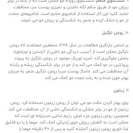
9.
شستشوی منظم
شستشوی روزانه مو ممکن است که از شما در برابر
ریزش مو، از طریق سالم نگه داشتن و تمیزی پوست سر، محافظت
نماید. کلید این کار استفاده از شامپوی ملایم است. شامپوهای سخت
تر مو را خشک کرده و منجر به شکستگی و ریزش مو می شوند.
10.
روغن نارگیل
بر اساس بازنگری مطالعات در سال 2018، محققین معتقدند که روغن
نارگیل ممکن است از آسیب دیدگی مو ناشی از آراستن و نورماوراء
بنفش جلوگیری کند. اسید لوریک موجود در روغن نارگیل به پیوند
پروتئین در مو کمک می کند و از مو در برابر شکستگی ریشه و رشته
آن محافظت می کند. ماساژ پوست سربا روغن نارگیل منجر به جریان
بهتر خون شده و به رشد مجدد مو کمک می کند.
11.
زیتون
برای بهتر کردن حالت مو می توان از روغن زیتون استفاده کرد. روغن
زیتون از مو در برابر خشکی و شکستگی ناشی از آن محافظت می کند.
همچنین روغن زیتون جزء اصلی رژیم غذایی مدیترانه ای است که
ممکن است به کاهش ریزش موی ژنتیکی کمک کند. موها را با دو قاشق
غذا خوری روغن زیتون آغشته کنید و پس از 30 دقیقه موها را