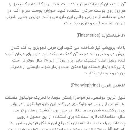
آن را امتحان کرده اند، موثر بوده است. محلول یا کف ماینوکسیدیل را
هر روز روی پوست سرتان استفاده کنید. سوزش پوست سر و آکنه در
محل استفاده، از عوارض جانبی این دارو می باشد. عوارض جانبی نادرتر،
ضربان نامنظم قلب و تاری دید است.
17.
فیناستراید
(Finasteride)
با نام پروپشیا نیز شناخته می شود. این قرص تجویزی به کند شدن
ریزش مو و حتی رشد مجدد آن کمک می کند. این دارو برای مردان تایید
شده وطبق اعلام کلینیک مایو، برای مردان زیر 60 سال موثر تر است.
زنانی که باردار هستند ویا ممکن است باردار شوند بایستی از مصرف
این دارو خودداری نمایند.
18.
فنیل افرین
(Phenylephrine)
فنیل افرین موضعی، در مواقع آراستن موها، با تحریک فولیکول عضلات
به انقباض از ریزش مو جلوگیری می کند. این دارو فولیکول را در برابر
بیرون کشیده شدن موها مثلا، در حین برس کشیدن مقاوم تر می
سازد. متاسفانه، لازم است که برای استفاده از این محلول دارویی
چشمانتان را ببندید. دانشمندان برای رفع این مشکل فرمولی خاص به
نام AB-102 ساخته اند ولی هنوز برای استفاده عموم توزیع نشده است.