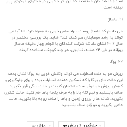
است؟ دانشمندان معتقدند که این اثر جادویی در محتوای گوگردی پیاز
نهفته است.
21.
ماساژ
می دانیم که ماساژ پوست سراحساس خوبی به همراه دارد، اما آیا می
تواند به رشد موهایتان هم کمک کند؟ شاید. یک بررسی مختصر در
سال 2016 نشان داد که شرکت کنندگان با انجام چهار دقیقه ماساژ
روزانه در طی 24 هفته، نتایجی، هر چند کوچک، مشاهده کردند.
22.
یوگا
ریزش مو به علت اضطراب می تواند واکنش خوبی به یوگا نشان بدهد.
این حالت های یوگا را که تسکین دهنده اضطراب بوده و برای جلوگیری و
کاهش ریزش مو موثر است، امتحان کنید: در حالت سگی قرار بگیرید،
صاف بایستید و نیم تنه بالا را به طرف پنجه پاها خم کنید، حالت شتری
بگیرید، شانه ها را برروی زمین و پاها را صاف رو به بالا بگیرید، حالت
ماهی بگیرید و دو زانو صاف بنشینید.
جلوگیری از ریزش مو
ریزش مو