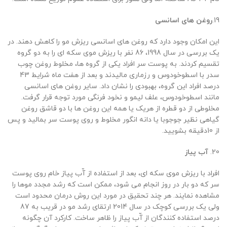
19.
روغن های اسانسی
این امکان وجود دارد که روغن های اسانسی ریزش مو را کاهش دهند. در
یک بررسی در سال 1998، 86 نفر با ریزش موی سکه ای را به دو گروه
تقسیم کردند. به پوست سر افراد یکی از گروه ها، مخلوط روغن چوب
سدر با اسطوخودوس و رزماری مالیدند و بعد از هفت ماه شرایط 43
درصد افراد این گروه، بهبودی را نشان داد. سایر روغن های اسانسی
مانند اسطوخودوس، علف لیمو و نخود فرنگی مورد توجه قرار گرفت.
مخلوطی از دو قطره از هریک یا همه این روغن ها با دو قاشق روغن
گیاهی نظیر جوجوبا یا دانه انگور مخلوط و روی پوست سر بمالید و پس
از 10دقیقه بشویید.
20.
آب پیاز
افراد با ریزش موی سکه ای، بعد از استفاده از آّب پیاز خام روی پوست
سر که دو بار در روز انجام می شود، ممکن است که رشد مجدد موها را
مشاهده نمایند. هر چند تحقیق در مورد این روش درمان محدود است
ولی یک بررسی کوچک در سال 2014 ارتقای رشد مو در قریب به 87
درصد استفاده کنندگان از آّب پیاز را ظاهر ساخت. کارکرد آن چگونه