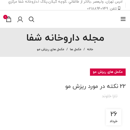
ادرس تهران، ‎وليعصر ،بالاتر از طالقاني ،كوچه گيلان،پلاک ۱،داروخانه شفا مركزي
تلفن: 02188940749
0
مجله داروخانه شفا
خانه
مکمل ها
مکمل های ریزش مو
مکمل های ریزش مو
22 نکته در مورد ریزش مو
تارا خاوند
26
خرداد