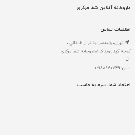
داروخانه آنلاین شفا مرکزی
اطلاعات تماس
تهران، ‎وليعصر ،بالاتر از طالقاني ،
كوچه گيلان،پلاک ۱،داروخانه شفا مركزي
تلفن: 02188940749
اعتماد شما، سرمایه ماست