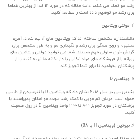
رشد مو کمک می کنند، ادامه مقاله که در مورد 14 غذا از بهترین غذاها
برای رشد مو توضیح داده است را مطالعه کنید.
4.
مولتی ویتامین
دانشمندان، مشخص ساخته اند که ویتامین های آ، ب، ث، د، آهن،
سلنیوم و روی همگی برای رشد و نگهداری مو و به طور مشخص برای
گردش خون سلولی مهم هستند. شما می توانید مولتی ویتامین های
روزانه را از فروشگاه های مواد غذایی یا داروخانه ها تهیه کنید یا از
پزشکتان بخواهید تا برای شما تجویز کند.
5.
ویتامین D
یک بررسی در سال 2018 نشان داد که ویتامین D با نترسیدن از طاسی
همراه است. درمان کم مویی با کمک رشد مجدد مو امکان پذیراست. با
پزشکتان در مورد تجویز 800 تا 1000 واحد ویتامین D در روز، صحبت
کنید.
6.
بیوتین (ویتامین H یا B8)
در ستتز اسید چرب بدن دخالت دارد. این روند برای چرخه زندگی مو