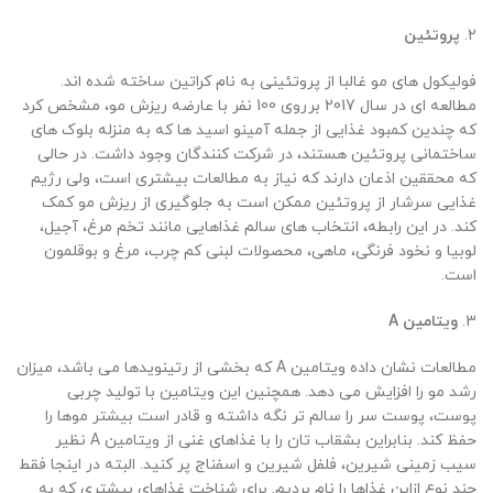
2.
پروتئین
فولیکول های مو غالبا از پروتئینی به نام کراتین ساخته شده اند.
مطالعه ای در سال 2017 برروی 100 نفر با عارضه ریزش مو، مشخص کرد
که چندین کمبود غذایی از جمله آمینو اسید ها که به منزله بلوک های
ساختمانی پروتئین هستند، در شرکت کنندگان وجود داشت. در حالی
که محققین اذعان دارند که نیاز به مطالعات بیشتری است، ولی رژیم
غذایی سرشار از پروتئین ممکن است به جلوگیری از ریزش مو کمک
کند. در این رابطه، انتخاب های سالم غذاهایی مانند تخم مرغ، آجیل،
لوبیا و نخود فرنگی، ماهی، محصولات لبنی کم چرب، مرغ و بوقلمون
است.
3.
ویتامین A
مطالعات نشان داده ویتامین A که بخشی از رتینویدها می باشد، میزان
رشد مو را افزایش می دهد. همچنین این ویتامین با تولید چربی
پوست، پوست سر را سالم تر نگه داشته و قادر است بیشتر موها را
حفظ کند. بنابراین بشقاب تان را با غذاهای غنی از ویتامین A نظیر
سیب زمینی شیرین، فلفل شیرین و اسفناج پر کنید. البته در اینجا فقط
چند نوع ازاین غذاها را نام بردیم. برای شناخت غذاهای بیشتری که به