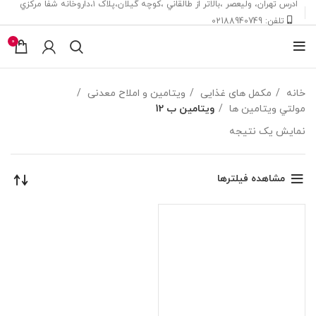
ادرس تهران، ‎وليعصر ،بالاتر از طالقاني ،كوچه گيلان،پلاک ۱،داروخانه شفا مركزي
تلفن: 02188940749
0
خانه
مکمل های غذایی
ویتامین و املاح معدنی
مولتي ويتامين ها
ويتامين ب 12
نمایش یک نتیجه
مشاهده فیلترها