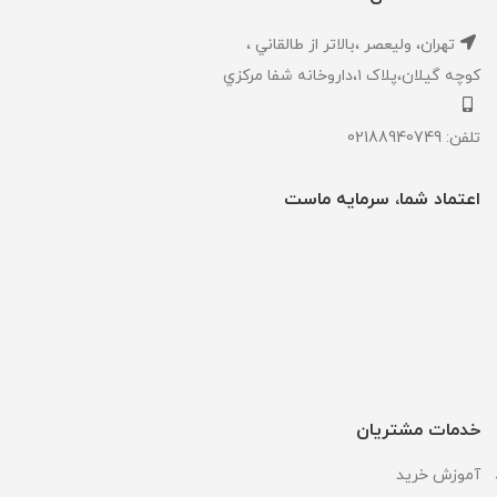
تهران، ‎وليعصر ،بالاتر از طالقاني ،
كوچه گيلان،پلاک ۱،داروخانه شفا مركزي
تلفن: 02188940749
اعتماد شما، سرمایه ماست
خدمات مشتریان
آموزش خرید