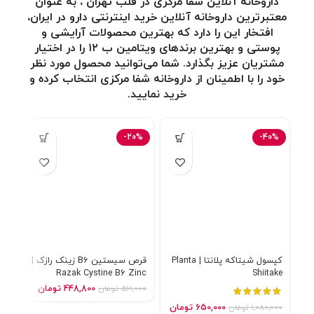
داروخانه آنلاین شفا مرکزی در قلب تهران ، به عنوان
معتبرترین
داروخانه آنلاین
خرید اینترنتی دارو در ایران،
افتخار این را دارد که بهترین محصولات آرایشی و
پوستی و بهترین برندهای ویتامین ب ۱۲
را در اختیار
مشتریان عزیز بگذارد. شما می‌توانید محصول مورد نظر
خود را با اطمینان از داروخانه شفا مرکزی انتخاب کرده و
خرید نمایید.
4%
-20%
-40%
کپسول شیتاکه پلانتا | Planta
قرص سیستین B6 زینک رازک |
کپس
Razak Cystine B6 Zinc
Shiitake
ica
448,800
تومان
561,000
تومان
000
650,000
تومان
1,080,000
تومان