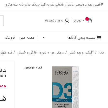
ادرس تهران، ‎وليعصر ،بالاتر از طالقاني ،كوچه گيلان،پلاک ۱،داروخانه شفا مركزي
0
0
تومان
ورود / ثبت نام
دسته بندی کالاها
صفحه اصلی
فروشگاه
خانه
آرایشی و بهداشتی
درمانی مو
شوره , خارش و شپش
ضد خارش
اتمام موجودی
poo
000
شا