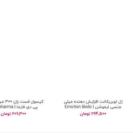
ژل لوبریکانت افزایش دهنده میلی
کپسول ف
جنسی ایموشن | Emotion libido
پی دی فارما | 
astRun 300 mg
increasing lubricant gel
264,500
تومان
206,300
تومان