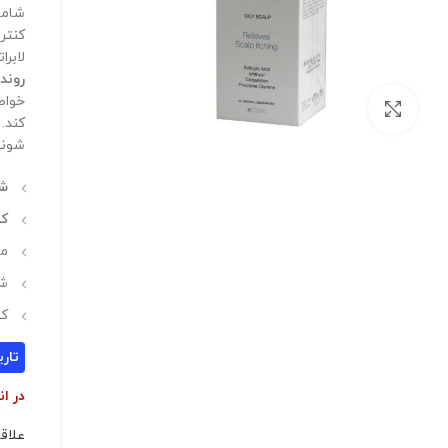
شامپو پریم 3
لابر
روند
خواص
بزرگنمایی تصویر
شوند
شا
کن
مو
شامپ
ک
تاریخ
در ان
علاق