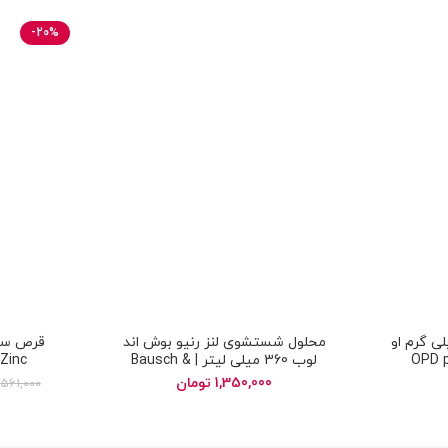
-20%
ست ران 300 میلی گرم او
محلول شستشوی لنز رنیو بوش اند
OPD pharma
لوب 360 میلی لیتر | Bausch &
Zinc
Lomb ReNu MultiPlus Fresh
F
1,350,000
تومان
561,000
Solution