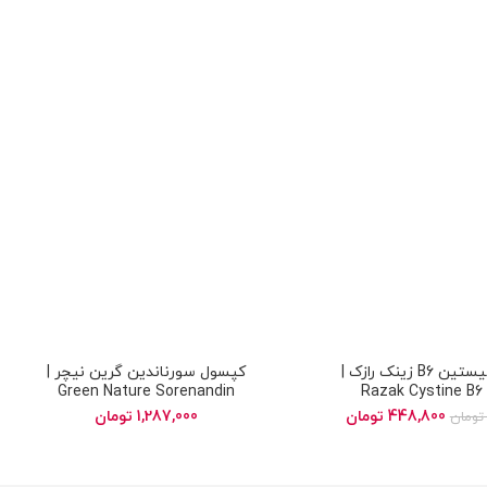
قرص سیستین B6 زینک رازک |
کپسول سورناندین گرین نیچر |
Green Nature Sorenandin
Razak Cystine B6 
448,800
تومان
1,287,000
تومان
تومان