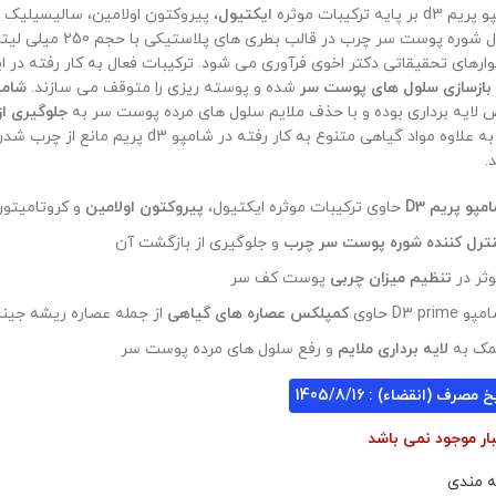
d بر پایه ترکیبات موثره
ایکتیول
، پیروکتون اولامین، سالیسیلیک 
کنترل شوره پوست سر چرب در قا
اتوارهای تحقیقاتی دکتر اخوی فرآوری می شود. ترکیبات فعال به کار رفته در
 بازسازی سلول های پوست سر
شده و پوسته ریزی را متوقف می سازند.
شامپ
 لایه برداری بوده و با حذف ملایم سلول های مرده پوست سر به
جلوگیری از
کند. به علاوه مواد گیاهی متنوع به کار رفته 
.
مپو پریم D3
حاوی ترکیبات موثره ایکتیول،
پیروکتون اولامین
و کروتامیتو
ترل کننده شوره پوست سر چرب
و جلوگیری از بازگشت آن
ثر در
تنظیم میزان چربی
پوست کف سر
و D3 prime حاوی
کمپلکس عصاره های گیاهی
از جمله عصاره ریشه جی
مک به
لایه برداری ملایم
و رفع سلول های مرده پوست سر
 مصرف (انقضاء) : 1405/8/16
بار موجود نمی باشد
ه مندی