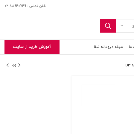
تلفن تماس : 02188940749
ی
آموزش خرید از سایت
 ما
مجله داروخانه شفا
تحویل اکسپرس در تهران و حومه