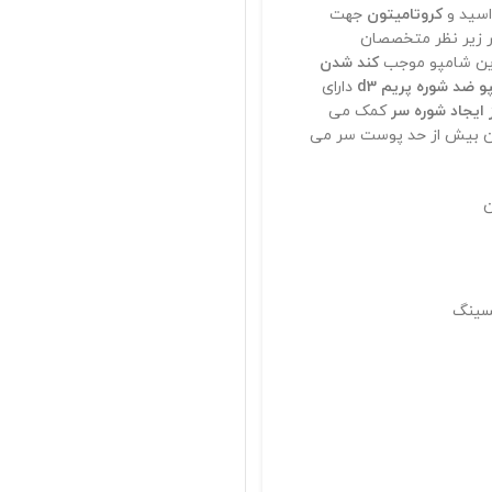
اسید و
کروتامیتون
جهت
لب بطری های پلاستیکی با حجم 250 میلی لیتر زیر نظر متخصصان
پاسخگوی سوالات شما
 این شامپو موجب
کند شدن
و ضد شوره پریم d3
دارای
 ایجاد شوره سر
کمک می
در شامپو d3 پریم مانع از چرب شدن بیش از حد پوست سر می
با خیال راحت خرید کنید
ن
تضمین اصالت محصولات
نسینگ