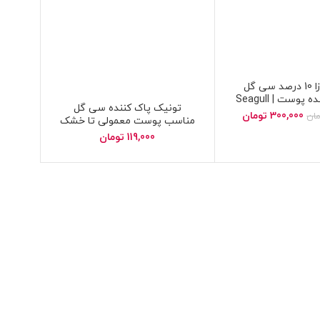
کرم میموزا 10 درصد سی گل
بازسازی کننده پوست | Seagull
تونیک پاک کننده سی گل
Mimosa 10% Heal
300,000
تومان
مان
مناسب پوست معمولی تا خشک
| Seagull cleansing tonic skin
119,000
تومان
dry and normal