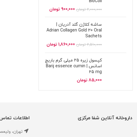
BioColl
900,000
تومان
2,000,000
تومان
ساشه کلاژن گلد آدریان |
Adrian Collagen Gold 20 Oral
Sachets
1,860,000
تومان
2,510,000
تومان
کپسول زیره 25 میلی گرم باریج
اسانس | Barij essence cumin
25 mg
85,000
تومان
داروخانه آنلاین شفا مرکزی
اطلاعات تماس
تهران، ‎وليعصر ،بالاتر از طالقاني ،