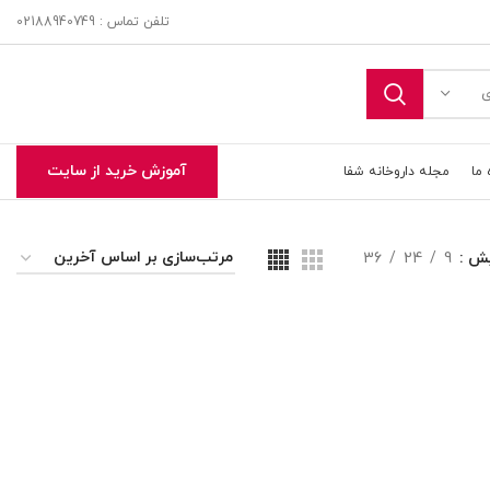
تلفن تماس : 02188940749
ی
آموزش خرید از سایت
 ما
مجله داروخانه شفا
یش
9
24
36