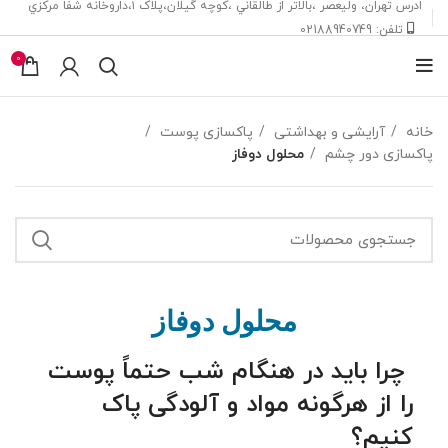
ادرس تهران، ‎وليعصر ،بالاتر از طالقاني ،كوچه گيلان،پلاک ۱،داروخانه شفا مركزي
تلفن: 02188940749
0
خانه
آرایشی و بهداشتی
پاکسازی پوست
پاکسازی دور چشم
محلول دوفاز
محلول دوفاز
چرا باید در هنگام شب حتماً پوست
را از هرگونه مواد و آلودگی پاک
کنیم؟