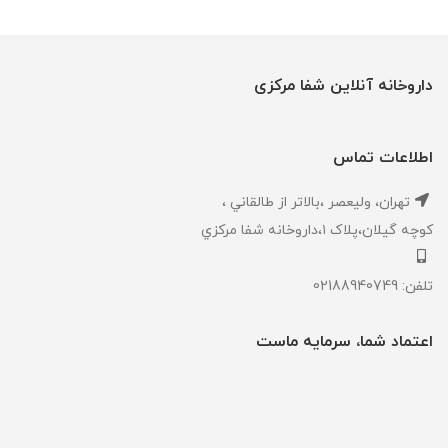
داروخانه آنلاین شفا مرکزی
اطلاعات تماس
تهران، ‎وليعصر ،بالاتر از طالقاني ،
كوچه گيلان،پلاک ۱،داروخانه شفا مركزي
تلفن: 02188940749
اعتماد شما، سرمایه ماست