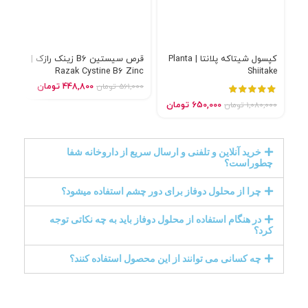
کپسول شیتاکه پلانتا | Planta
قرص سیستین B6 زینک رازک |
کپس
Razak Cystine B6 Zinc
Shiitake
ica
448,800
تومان
561,000
تومان
000
650,000
تومان
1,080,000
تومان
خرید آنلاین و تلفنی و ارسال سریع از داروخانه شفا
چطوراست؟
چرا از محلول دوفاز برای دور چشم استفاده میشود؟
در هنگام استفاده از محلول دوفاز باید به چه نکاتی توجه
کرد؟
چه کسانی می توانند از این محصول استفاده کنند؟