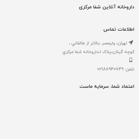
داروخانه آنلاین شفا مرکزی
اطلاعات تماس
تهران، ‎وليعصر ،بالاتر از طالقاني ،
كوچه گيلان،پلاک ۱،داروخانه شفا مركزي
تلفن: 02188940749
اعتماد شما، سرمایه ماست