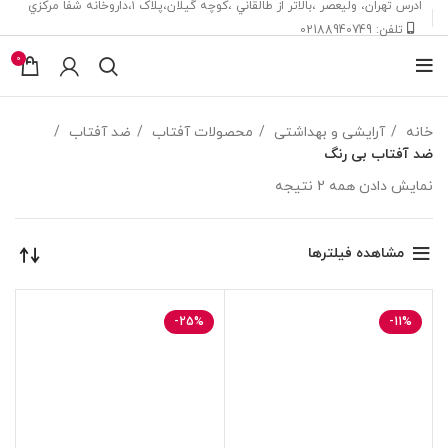
ادرس تهران، ‎وليعصر ،بالاتر از طالقاني ،كوچه گيلان،پلاک ۱،داروخانه شفا مركزي
تلفن: 02188940749
0
خانه
آرایشی و بهداشتی
محصولات آفتاب
ضد آفتاب
ضد آفتاب بی رنگ
نمایش دادن همه 2 نتیجه
مشاهده فیلترها
-25%
-11%