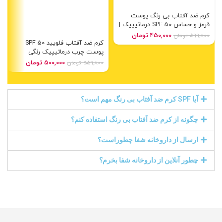
کرم ضد آفتاب بی رنگ پوست
قرمز و حساس SPF 50 درماتیپیک |
Dermatypique sunscreen anti
450,000
تومان
599,800
تومان
redness cream
کرم ضد آفتاب فلویید SPF 50
پوست چرب درماتیپیک رنگی
نچرال| Dermatypique sunscreen
500,000
تومان
559,800
تومان
tinted fluid SPF 50
آیا SPF کرم ضد آفتاب بی رنگ مهم است؟
چگونه از کرم ضد آفتاب بی رنگ استفاده کنم؟
ارسال از داروخانه شفا چطوراست؟
چطور آنلاین از داروخانه شفا بخرم؟