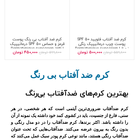
کرم ضد آفتاب فلویید SPF 50
کرم ضد آفتاب بی رنگ پوست
پوست چرب درماتیپیک رنگی
قرمز و حساس SPF 50 درماتیپیک
نچرال| Dermatypique sunscreen
| Dermatypique sunscreen anti
500,000
تومان
450,000
تومان
559,800
تومان
599,800
تومان
redness cream
tinted fluid SPF 50
کرم ضد آفتاب بی رنگ
بهترین کرم‌های ضدآفتاب بی‌رنگ
کرم ضدآفتاب ضروری‌ترین آیتمی است که هر شخصی، در هر
سنی، فارغ از جنسیت، باید در کشوی کمد خود داشته یک نمونه از آن
را داشته باشد.
اکثر برندها، کرم ضدآفتاب را در دو مدل رنگی و
بدون رنگ به بیرون عرضه می‌کنند. ضدآفتاب‌هایی که تحت عنوان
ضدآفتاب رنگی هستند، مانند نوعی کرم پودر سبک عمل می‌کنند که