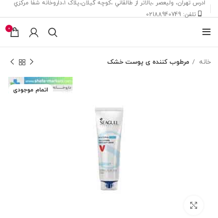
ادرس تهران، ‎وليعصر ،بالاتر از طالقاني ،كوچه گيلان،پلاک ۱،داروخانه شفا مركزي
تلفن: 02188940749
0
خانه
مرطوب کننده ی پوست خشک
اتمام موجودی
بزرگنمایی تصویر