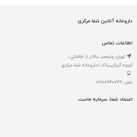
داروخانه آنلاین شفا مرکزی
اطلاعات تماس
تهران، ‎وليعصر ،بالاتر از طالقاني ،
كوچه گيلان،پلاک ۱،داروخانه شفا مركزي
تلفن: 02188940749
اعتماد شما، سرمایه ماست