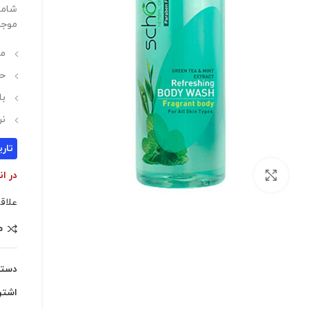
شامپ
موجب
من
حا
با
نر
تاریخ
بزرگنمایی تصویر
در ان
علاق
م
دسته
اشتر