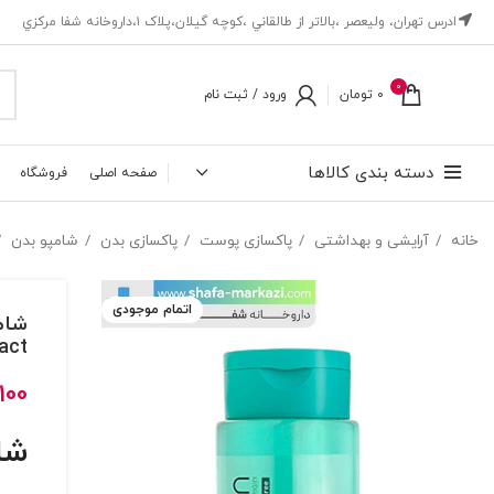
ادرس تهران، ‎وليعصر ،بالاتر از طالقاني ،كوچه گيلان،پلاک ۱،داروخانه شفا مركزي
0
0
تومان
ورود / ثبت نام
دسته بندی کالاها
صفحه اصلی
فروشگاه
خانه
آرایشی و بهداشتی
پاکسازی پوست
پاکسازی بدن
شامپو بدن
اتمام موجودی
act
,100
شا