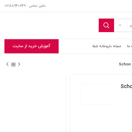
تلفن تماس : 02188940749
ی
آموزش خرید از سایت
 ما
مجله داروخانه شفا
Schon bod
تحویل اکسپرس در تهران و حومه