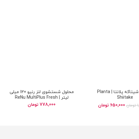
کپسول شیتاکه پلانتا | Planta
محلول شستشوی لنز رنیو 120 میلی
Shiitake
لیتر | ReNu MultiPlus Fresh
Solution
778,000
تومان
650,000
تومان
1
تومان