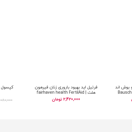
 بوش اند
فرتیل اید بهبود باروری زنان فیرهون
3 میلی لیتر | Bausch &
هلث | fairhaven health FertilAid
for Women
Lomb R
2,420,000
تومان
,080,000