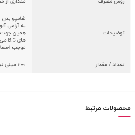
روش مصرف
مقداری از 
شامپو بدن ب
به آرامی آلو
توضیحات
همین جهت مو
های 
موجب احساس
تعداد / مقدار
400 میلی لیتر
محصولات مرتبط