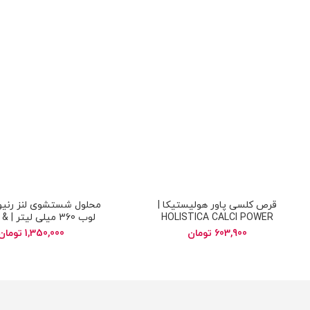
قرص کلسی پاور هولیستیکا |
محلول شستشوی لنز رنیو
HOLISTICA CALCI POWER
لوب 60
eNu MultiPlus Fresh
603,900
تومان
1,350,000
تومان
Solution