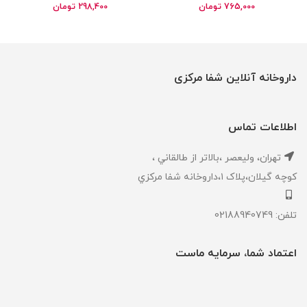
Vitamin Drops
765,000
تومان
298,400
تومان
داروخانه آنلاین شفا مرکزی
اطلاعات تماس
تهران، ‎وليعصر ،بالاتر از طالقاني ،
كوچه گيلان،پلاک ۱،داروخانه شفا مركزي
تلفن: 02188940749
اعتماد شما، سرمایه ماست