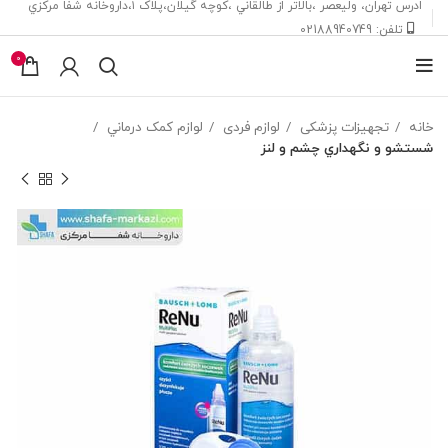
ادرس تهران، ‎وليعصر ،بالاتر از طالقاني ،كوچه گيلان،پلاک ۱،داروخانه شفا مركزي
تلفن: 02188940749
0
خانه
تجهیزات پزشکی
لوازم فردی
لوازم کمک درماني
شستشو و نگهداري چشم و لنز