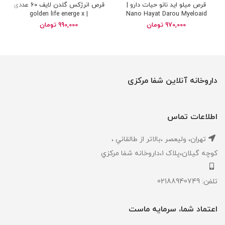
قرص میلو اید نانو حیات دارو |
قرص انرژکس گلدن لایف 60 عددی
| golden life energe x
Nano Hayat Darou Myeloaid
970,000
تومان
990,000
تومان
داروخانه آنلاین شفا مرکزی
اطلاعات تماس
تهران، ‎وليعصر ،بالاتر از طالقاني ،
كوچه گيلان،پلاک ۱،داروخانه شفا مركزي
تلفن: 02188940749
اعتماد شما، سرمایه ماست