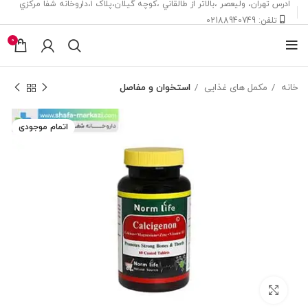
ادرس تهران، ‎وليعصر ،بالاتر از طالقاني ،كوچه گيلان،پلاک ۱،داروخانه شفا مركزي
تلفن: 02188940749
0
خانه
مکمل های غذایی
استخوان و مفاصل
اتمام موجودی
بزرگنمایی تصویر