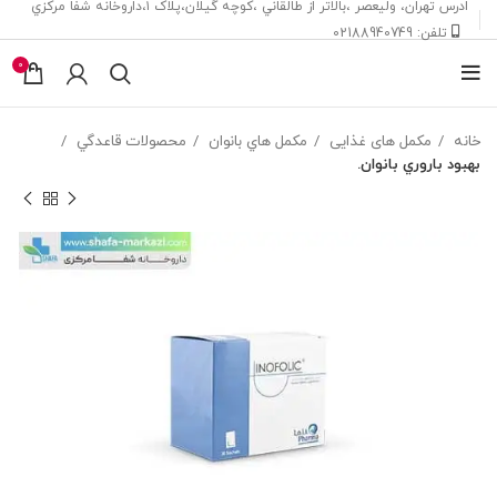
ادرس تهران، ‎وليعصر ،بالاتر از طالقاني ،كوچه گيلان،پلاک ۱،داروخانه شفا مركزي
تلفن: 02188940749
0
خانه
مکمل های غذایی
مکمل هاي بانوان
محصولات قاعدگي
بهبود باروري بانوان.