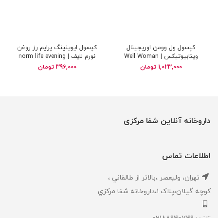
کپسول ول وومن اوریجینال
کپسول ایوینینگ پرایم رز روغن
ویتابیوتیکس | Well Woman
نورم لایف | norm life evening
primrose oil
Original Vitabiotics
1,023,000
تومان
396,000
تومان
داروخانه آنلاین شفا مرکزی
اطلاعات تماس
تهران، ‎وليعصر ،بالاتر از طالقاني ،
كوچه گيلان،پلاک ۱،داروخانه شفا مركزي