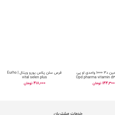
قرص ویتامین د3 1000 واحدی او پی
قرص سلن پلاس یورو ویتال | Eurho
ی فارما | Opd pharma vitamin d3
vital selen plus
1000 iu tablet
144,300
تومان
418,000
تومان
خدمات مشتریان