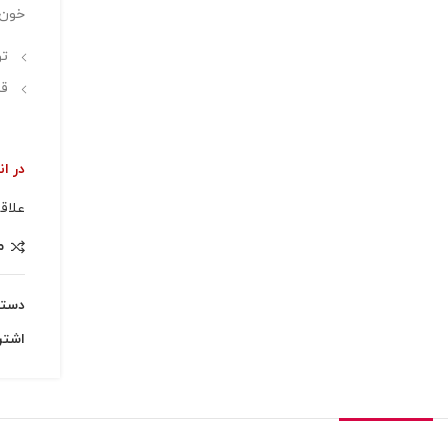
خون،
تو
قد
در ان
علاق
م
دسته
اشتر