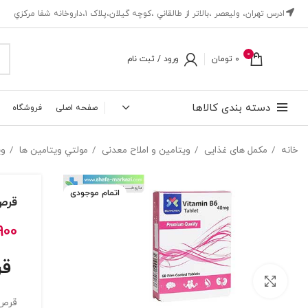
ادرس تهران، ‎وليعصر ،بالاتر از طالقاني ،كوچه گيلان،پلاک ۱،داروخانه شفا مركزي
0
0
تومان
ورود / ثبت نام
دسته بندی کالاها
صفحه اصلی
فروشگاه
خانه
مکمل های غذایی
ویتامین و املاح معدنی
مولتي ويتامين ها
وي
اتمام موجودی
قرص ویتامی
900
قرص 
بزرگنمایی تصویر