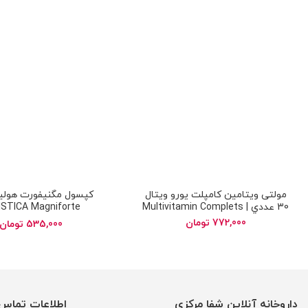
مولتی ویتامین کامپلت یورو ویتال
کپسول مگنیفورت هولیس
30 عددي | Multivitamin Complets
ISTICA Magniforte
eurho vital
772,000
تومان
535,000
تومان
داروخانه آنلاین شفا مرکزی
اطلاعات تماس