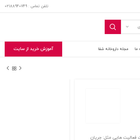
تلفن تماس : 02188940749
ی
آموزش خرید از سایت
 ما
مجله داروخانه شفا
تحویل اکسپرس در تهران و حومه
 باعث فعالیت هایی مثل: جریان