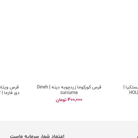
تکیا |
قرص کورکوما زردچوبه دینه | Dineh
HOL
curcuma
د
400,000
تومان
اعتماد شما، سرمایه ماست