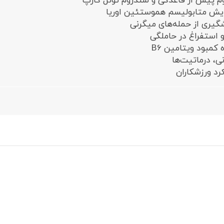
م پیش از قاعدگی و سندروم تونل کارپ
یش متابولیسم هموستئین اوریا
یری از حمله‌های میگرنی
و استفراغ در حاملگی
کمبود ویتامین B6
ی، درماتیت‌ها
رد ورزشکاران