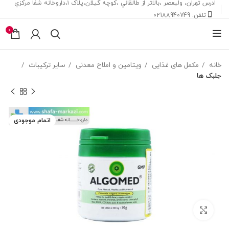
ادرس تهران، ‎وليعصر ،بالاتر از طالقاني ،كوچه گيلان،پلاک ۱،داروخانه شفا مركزي
تلفن: 02188940749
0
خانه
مکمل های غذایی
ویتامین و املاح معدنی
ساير ترکيبات
جلبک ها
اتمام موجودی
بزرگنمایی تصویر