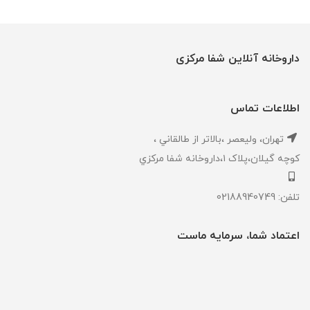
داروخانه آنلاین شفا مرکزی
اطلاعات تماس
تهران، ‎وليعصر ،بالاتر از طالقاني ،
كوچه گيلان،پلاک ۱،داروخانه شفا مركزي
تلفن: 02188940749
اعتماد شما، سرمایه ماست