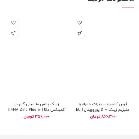
قرص کلسیم سیترات همراه با
زینک پلاس 10 میلی گرم ب
منیزیم زینک + D یوروویتال | EU
کمپلکس دانا | DANA Zinc Plus 10
mg B Complex
RHO VITAL Calcium Citrate and
866,300
تومان
356,000
تومان
Magnesium Zinc and Vitamin D