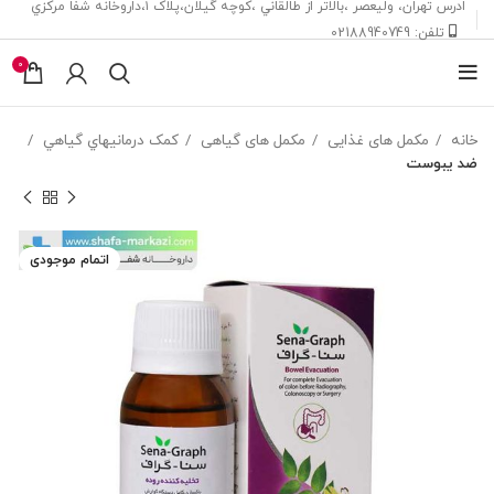
ادرس تهران، ‎وليعصر ،بالاتر از طالقاني ،كوچه گيلان،پلاک ۱،داروخانه شفا مركزي
تلفن: 02188940749
0
خانه
مکمل های غذایی
مکمل های گیاهی
کمک درمانيهاي گياهي
ضد يبوست
اتمام موجودی