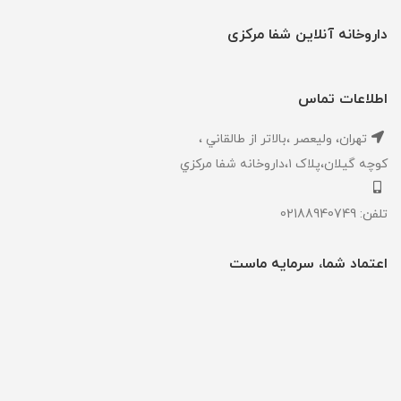
داروخانه آنلاین شفا مرکزی
اطلاعات تماس
تهران، ‎وليعصر ،بالاتر از طالقاني ،
كوچه گيلان،پلاک ۱،داروخانه شفا مركزي
تلفن: 02188940749
اعتماد شما، سرمایه ماست