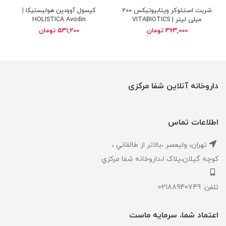
شربت استئوکر ویتابیوتیکس 200
کپسول آوودین هولیستیکا |
میلی لیتر | VITABIOTICS
HOLISTICA Avodin
Osteocare 200 ml
363,000
تومان
531,200
تومان
داروخانه آنلاین شفا مرکزی
اطلاعات تماس
تهران، ‎وليعصر ،بالاتر از طالقاني ،
كوچه گيلان،پلاک ۱،داروخانه شفا مركزي
تلفن: 02188940749
اعتماد شما، سرمایه ماست