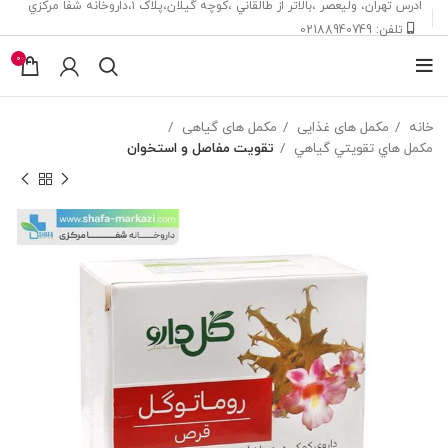
ادرس تهران، ‎وليعصر ،بالاتر از طالقاني ،كوچه گيلان،پلاک ۱،داروخانه شفا مركزي
تلفن: 02188940749
0
خانه
مکمل های غذایی
مکمل های گیاهی
مکمل هاي تقويتي گياهي
تقويت مفاصل و استخوان