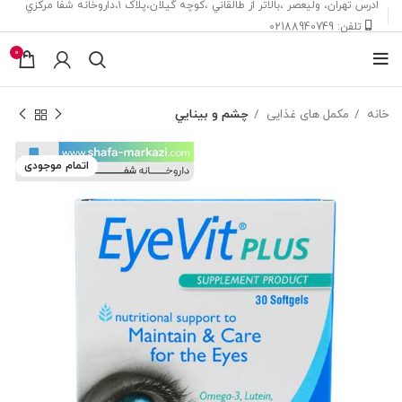
ادرس تهران، ‎وليعصر ،بالاتر از طالقاني ،كوچه گيلان،پلاک ۱،داروخانه شفا مركزي
تلفن: 02188940749
0
خانه
مکمل های غذایی
چشم و بينايي
اتمام موجودی