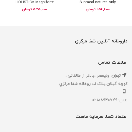
HOLISTICA Magniforte
Supracal natures only
954,400
تومان
535,000
تومان
داروخانه آنلاین شفا مرکزی
اطلاعات تماس
تهران، ‎وليعصر ،بالاتر از طالقاني ،
كوچه گيلان،پلاک ۱،داروخانه شفا مركزي
تلفن: 02188940749
اعتماد شما، سرمایه ماست