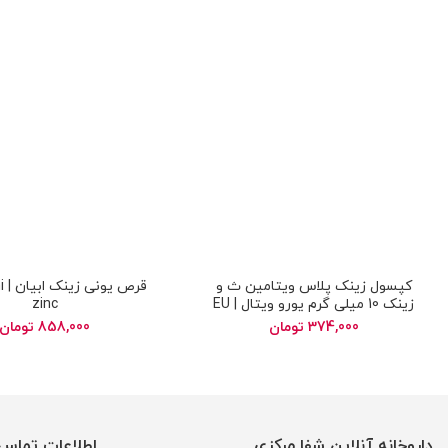
کپسول زینک پلاس ویتامین ث و
قر
زینک 10 میلی گرم یورو ویتال | EU
zinc
RHO VITAL vitamin c plus 10 mg
374,000
تومان
858,000
تومان
zinc
داروخانه آنلاین شفا مرکزی
اطلاعات تماس