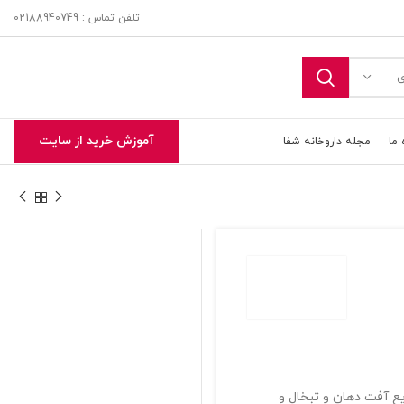
تلفن تماس : 02188940749
ی
آموزش خرید از سایت
 ما
مجله داروخانه شفا
تحویل اکسپرس در تهران و حومه
ع آفت دهان و تبخال و