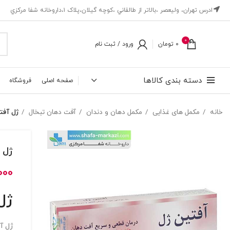
ادرس تهران، ‎وليعصر ،بالاتر از طالقاني ،كوچه گيلان،پلاک ۱،داروخانه شفا مركزي
0
0
تومان
ورود / ثبت نام
دسته بندی کالاها
صفحه اصلی
فروشگاه
خانه
مکمل های غذایی
مکمل دهان و دندان
آفت دهان تبخال
ژل آفتین ژل
ژل آفت
000
ژل
ژل آ