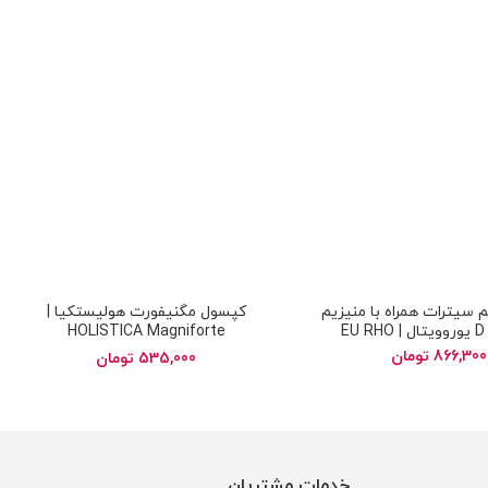
سیترات همراه با منیزیم
کپسول مگنیفورت هولیستکیا |
زینک + D یوروویتال | EU RHO
HOLISTICA Magniforte
VITAL Calcium Citra
866,300
تومان
535,000
تومان
Magnesium Zinc and V
خدمات مشتریان