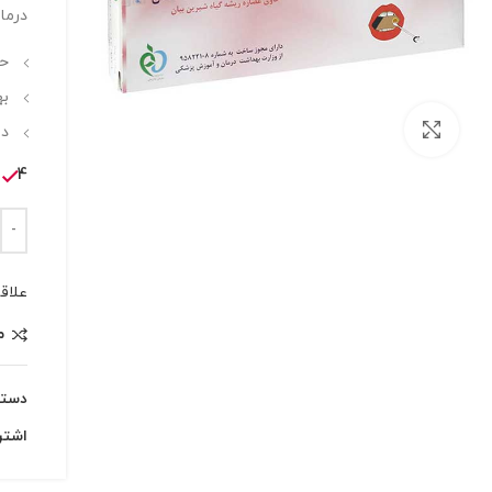
درما
حا
به
بزرگنمایی تصویر
در
4 در انبار
علاق
م
دسته
اشتر