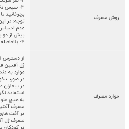
2- سر سرنگ را باز کنید و به آرامی به اندازه یک قطره از آفتین ژل را بر روی یک گوش پاک کن قرار دهید.
بچرخانید تا
روش مصرف
توجه: در ای
عدم احساس س
بیش از دو ب
4- بلافاصله دهان را با آب فراوان چند بار شستشو دهید تا تلخی و ترشی دهان کاملا از بین برود.
از دسترس اط
ژل آفتین فق
موارد به دند
در صورت خور
در بیماران 
استفاده نگرد
موارد مصرف
به هیچ عنوان بعد از درما
مصرف آفتین 
در آفت های 
مصرف ژل آفتین
در کودکان بالای 5 سال با اطمینان از استفاده دقیق و شستشوی کامل دهان و اطمینان از عد