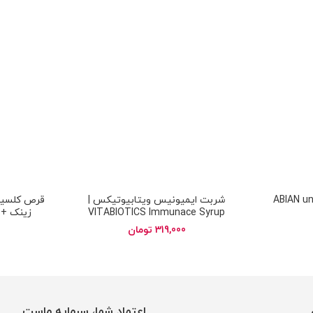
ص یونی زینک ابیان | ABIAN uni
شربت ایمیونیس ویتابیوتیکس |
قرص کلسیم 
VITABIOTICS Immunace Syrup
te and
319,000
تومان
itamin D
اعتماد شما، سرمایه ماست