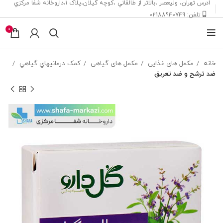
ادرس تهران، ‎وليعصر ،بالاتر از طالقاني ،كوچه گيلان،پلاک ۱،داروخانه شفا مركزي
تلفن: 02188940749
0
خانه
مکمل های غذایی
مکمل های گیاهی
کمک درمانيهاي گياهي
ضد ترشح و ضد تعریق