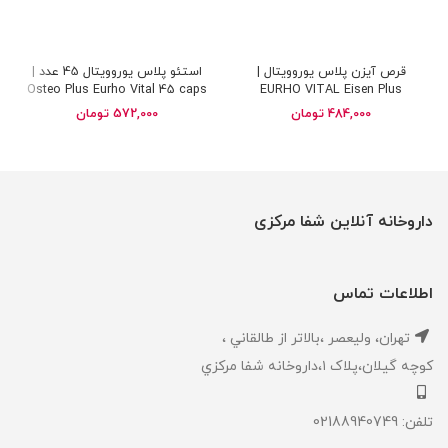
قرص آیزن پلاس یوروویتال |
استئو پلاس یوروویتال 45 عدد |
Osteo Plus Eurho Vital 45 caps
EURHO VITAL Eisen Plus
484,000
تومان
572,000
تومان
داروخانه آنلاین شفا مرکزی
اطلاعات تماس
تهران، ‎وليعصر ،بالاتر از طالقاني ،
كوچه گيلان،پلاک ۱،داروخانه شفا مركزي
تلفن: 02188940749