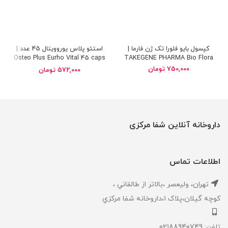
کپسول بایو فلورا تک ژن فارما |
استئو پلاس یوروویتال 45 عدد |
Osteo Plus Eurho Vital 45 caps
TAKEGENE PHARMA Bio Flora
750,000
تومان
572,000
تومان
داروخانه آنلاین شفا مرکزی
اطلاعات تماس
تهران، ‎وليعصر ،بالاتر از طالقاني ،
كوچه گيلان،پلاک ۱،داروخانه شفا مركزي
تلفن: 02188940749