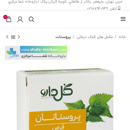
ادرس تهران، ‎وليعصر ،بالاتر از طالقاني ،كوچه گيلان،پلاک ۱،داروخانه شفا مركزي
تلفن: 02188940749
0
خانه
مکمل های کمک درمانی
پروستات