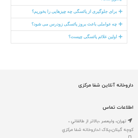
برای جلوگیری از یائسگی چه چیزهایی را بخوریم؟
چه عواملی باعث بروز یائسگی زودرس می شود؟
اولین علائم یائسگی چیست؟
داروخانه آنلاین شفا مرکزی
اطلاعات تماس
تهران، ‎وليعصر ،بالاتر از طالقاني ،
كوچه گيلان،پلاک ۱،داروخانه شفا مركزي