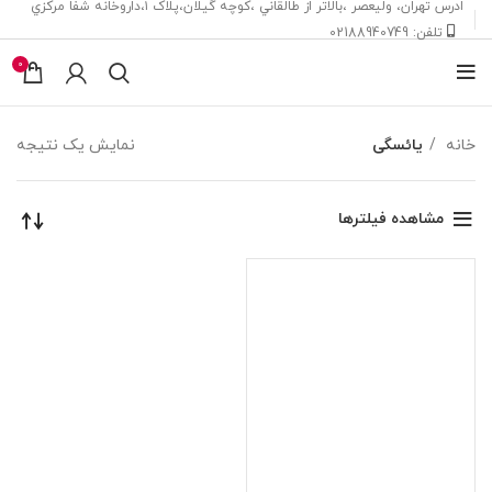
ادرس تهران، ‎وليعصر ،بالاتر از طالقاني ،كوچه گيلان،پلاک ۱،داروخانه شفا مركزي
تلفن: 02188940749
0
خانه
یائسگی
نمایش یک نتیجه
مشاهده فیلترها