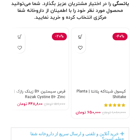
یائسگی
را در اختیار مشتریان عزیز بگذارد. شما می‌توانید
محصول مورد نظر خود را با اطمینان از داروخانه شفا
مرکزی انتخاب کرده و خرید نمایید.
4%
-20%
-40%
کپسول شیتاکه پلانتا | Planta
قرص سیستین B6 زینک رازک |
کپس
Razak Cystine B6 Zinc
Shiitake
ica
448,800
تومان
561,000
تومان
000
650,000
تومان
1,080,000
تومان
خرید آنلاین و تلفنی و ارسال سریع از داروخانه شفا
چطوراست؟