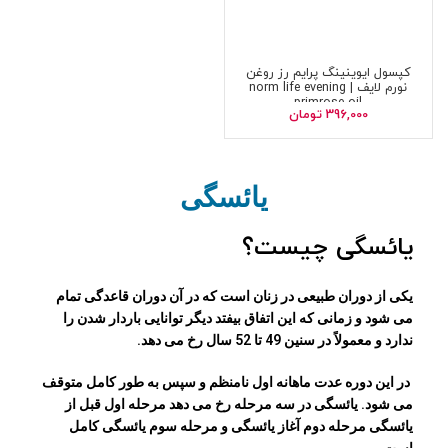
کپسول ایوینینگ پرایم رز روغن
نورم لایف | norm life evening
primrose oil
396,000
تومان
یائسگی
یائسگی چیست؟
یکی از دوران طبیعی در زنان است که در آن دوران قاعدگی تمام
می ‌شود و زمانی که این اتفاق بیفتد دیگر توانایی باردار شدن را
ندارد و معمولاً در سنین 49 تا 52 سال رخ می دهد.
در این دوره عدت ماهانه اول نامنظم و سپس به طور کامل متوقف
می شود. یائسگی در سه مرحله رخ می دهد مرحله اول قبل از
یائسگی مرحله دوم آغاز یائسگی و مرحله سوم یائسگی کامل