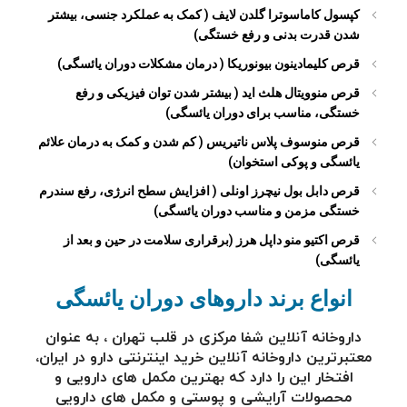
کپسول کاماسوترا گلدن لایف ( کمک به عملکرد جنسی، بیشتر
شدن قدرت بدنی و رفع خستگی)
قرص کلیمادینون بیونوریکا ( درمان مشکلات دوران یائسگی)
قرص منوویتال هلث اید ( بیشتر شدن توان فیزیکی و رفع
خستگی، مناسب برای دوران یائسگی)
قرص منوسوف پلاس ناتیریس ( کم شدن و کمک به درمان علائم
یائسگی و پوکی استخوان)
قرص دابل بول نیچرز اونلی ( افزایش سطح انرژی، رفع سندرم
خستگی مزمن و مناسب دوران یائسگی)
قرص اکتیو منو داپل هرز (برقراری سلامت در حین و بعد از
یائسگی)
انواع برند داروهای دوران یائسگی
داروخانه آنلاین شفا مرکزی در قلب تهران ، به عنوان
معتبرترین
داروخانه آنلاین
خرید اینترنتی دارو در ایران،
افتخار این را دارد که بهترین مکمل های دارویی و
محصولات آرایشی و پوستی و مکمل های دارویی