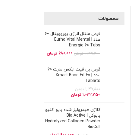
محصولات
قرص منتال انرژی یوروویتال 60
عدد | Eurho Vital Mental
Energie 60 Tabs
680,000
تومان
1,247,400
تومان
قرص بن فیت ایکس مارت 60
عدد | Xmart Bone Fit 60
Tablets
1,147,500
تومان
1,032,750
تومان
کلاژن هیدرولیز شده بایو اکتیو
بایوکل | Bio Active
Hydrolyzed Collagen Powder
BioColl