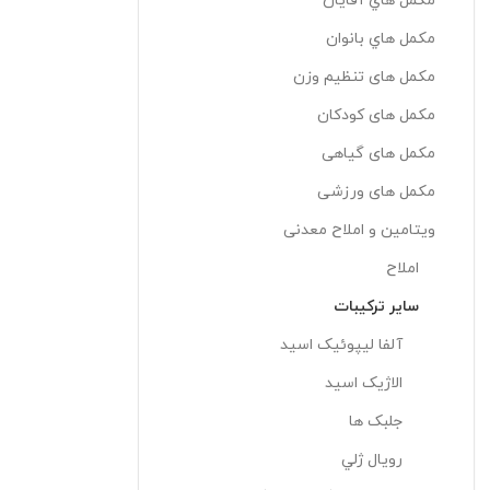
مکمل هاي آقايان
مکمل هاي بانوان
مکمل های تنظیم وزن
مکمل های کودکان
مکمل های گیاهی
مکمل های ورزشی
ویتامین و املاح معدنی
املاح
ساير ترکيبات
آلفا ليپوئيک اسيد
الاژيک اسيد
جلبک ها
رويال ژلي