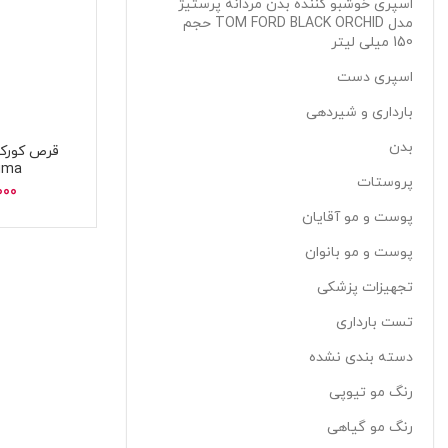
اسپری خوشبو کننده بدن مردانه پرستیژ
مدل TOM FORD BLACK ORCHID حجم
150 میلی لیتر
اسپری دست
بارداری و شیردهی
بدن
قرص کورکوم
cuma
پروستات
000
پوست و مو آقایان
پوست و مو بانوان
تجهیزات پزشکی
تست بارداری
دسته بندی نشده
رنگ مو تیوپی
رنگ مو گیاهی