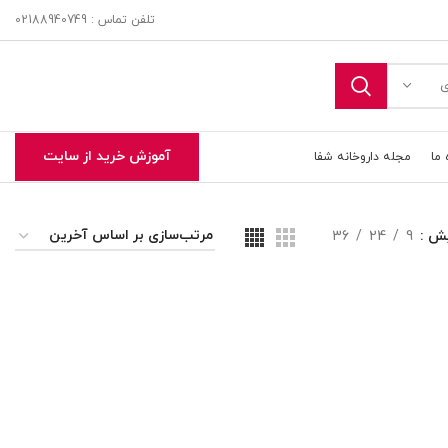
تلفن تماس : 02188940749
ی
آموزش خرید از سایت
 ما
مجله داروخانه شفا
یش
9
24
36