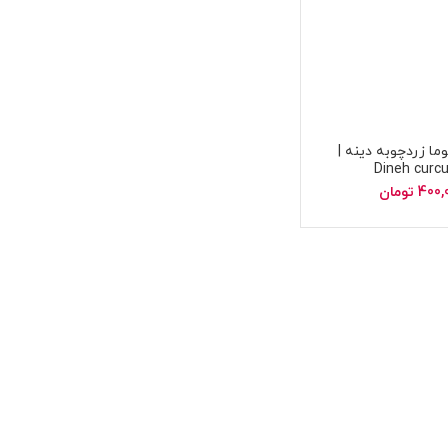
ا زردچوبه دینه |
Dineh cur
400,
تومان