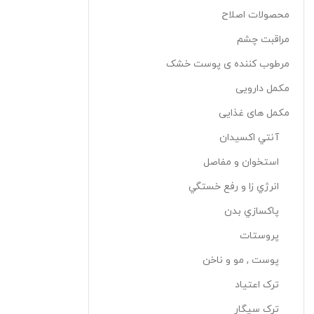
محصولات اصلاح
مراقبت چشم
مرطوب کننده ی پوست خشک
مکمل دارویی
مکمل های غذایی
آنتي اکسيدان
استخوان و مفاصل
انرژي زا و رفع خستگي
پاکسازي بدن
پروستات
پوست , مو و ناخن
ترک اعتياد
ترک سيگار