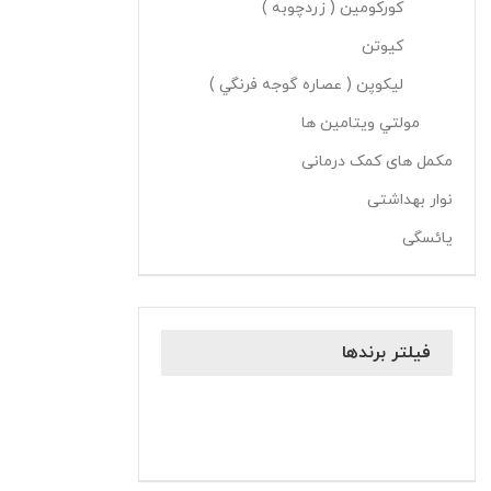
کورکومين ( زردچوبه )
کيوتن
ليکوپن ( عصاره گوجه فرنگي )
مولتي ويتامين ها
مکمل های کمک درمانی
نوار بهداشتی
یائسگی
فیلتر برندها