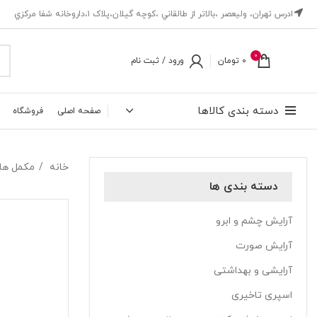
ادرس تهران، ‎وليعصر ،بالاتر از طالقاني ،كوچه گيلان،پلاک ۱،داروخانه شفا مركزي
0
0
تومان
ورود / ثبت نام
دسته بندی کالاها
صفحه اصلی
فروشگاه
خانه
مکمل ها
دسته بندی ها
آرایش چشم و ابرو
آرایش صورت
آرایشی و بهداشتی
اسپری تاخیری