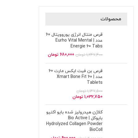
محصولات
قرص منتال انرژی یوروویتال 60
عدد | Eurho Vital Mental
Energie 60 Tabs
680,000
تومان
1,247,400
تومان
قرص بن فیت ایکس مارت 60
عدد | Xmart Bone Fit 60
Tablets
1,147,500
تومان
1,032,750
تومان
کلاژن هیدرولیز شده بایو اکتیو
بایوکل | Bio Active
Hydrolyzed Collagen Powder
BioColl