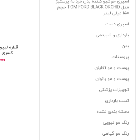
اسپری خوشبو کننده بدن مردانه پرستیژ
مدل TOM FORD BLACK ORCHID حجم
150 میلی لیتر
اسپری دست
بارداری و شیردهی
بدن
قطره لیپو
کسری | K liposofer
پروستات
000
پوست و مو آقایان
پوست و مو بانوان
تجهیزات پزشکی
تست بارداری
دسته بندی نشده
رنگ مو تیوپی
رنگ مو گیاهی