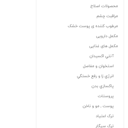
محصولات اصلاح
مراقبت چشم
مرطوب کننده ی پوست خشک
مکمل دارویی
مکمل های غذایی
آنتي اکسيدان
استخوان و مفاصل
انرژي زا و رفع خستگي
پاکسازي بدن
پروستات
پوست , مو و ناخن
ترک اعتياد
ترک سيگار