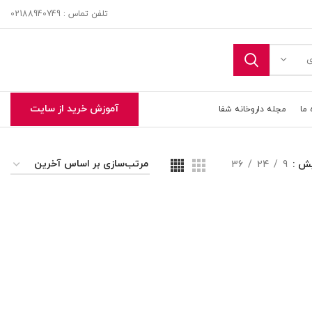
تلفن تماس : 02188940749
ی
آموزش خرید از سایت
 ما
مجله داروخانه شفا
یش
9
24
36