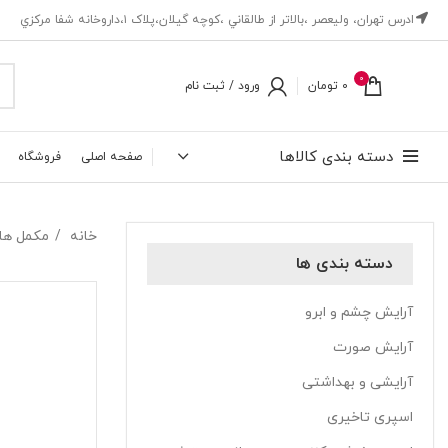
ادرس تهران، ‎وليعصر ،بالاتر از طالقاني ،كوچه گيلان،پلاک ۱،داروخانه شفا مركزي
0
0
تومان
ورود / ثبت نام
دسته بندی کالاها
صفحه اصلی
فروشگاه
خانه
مکمل ها
دسته بندی ها
آرایش چشم و ابرو
آرایش صورت
آرایشی و بهداشتی
اسپری تاخیری