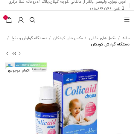
ادرس تهران، ‎وليعصر ،بالاتر از طالقاني ،كوچه گيلان،پلاک ۱،داروخانه شفا مركزي
تلفن: 02188940749
0
خانه
مکمل های غذایی
مکمل های کودکان
دستگاه گوارش و نفخ
دستگاه گوارش کودکان
اتمام موجودی