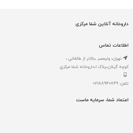
داروخانه آنلاین شفا مرکزی
اطلاعات تماس
تهران، ‎وليعصر ،بالاتر از طالقاني ،
كوچه گيلان،پلاک ۱،داروخانه شفا مركزي
تلفن: 02188940749
اعتماد شما، سرمایه ماست