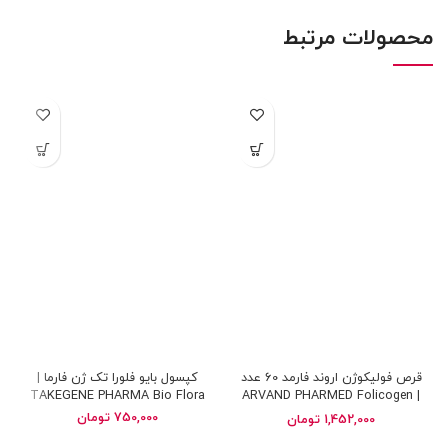
محصولات مرتبط
قرص فولیکوژن اروند فارمد 60 عدد
کپسول بایو فلورا تک ژن فارما |
TAKEGENE PHARMA Bio Flora
| ARVAND PHARMED Folicogen
tablets 60 tabs
750,000
تومان
1,452,000
تومان