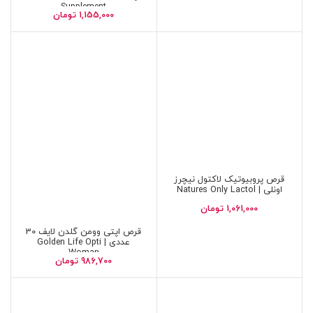
Supplement
1,155,000
تومان
قرص پروبیوتیک لاکتول نیچرز
اونلی | Natures Only Lactol
1,061,000
تومان
قرص اپتی وومن گلدن لایف 30
عددی | Golden Life Opti
Woman
986,700
تومان