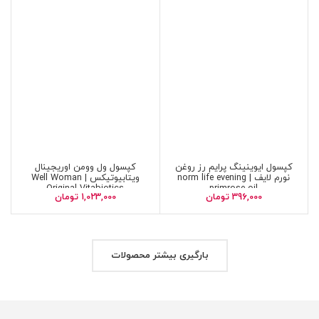
کپسول ایوینینگ پرایم رز روغن
کپسول ول وومن اوریجینال
نورم لایف | norm life evening
ویتابیوتیکس | Well Woman
Original Vitabiotics
primrose oil
396,000
تومان
1,023,000
تومان
بارگیری بیشتر محصولات