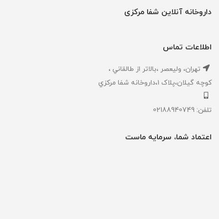
داروخانه آنلاین شفا مرکزی
اطلاعات تماس
تهران، ‎وليعصر ،بالاتر از طالقاني ،
كوچه گيلان،پلاک ۱،داروخانه شفا مركزي
تلفن: 02188940749
اعتماد شما، سرمایه ماست