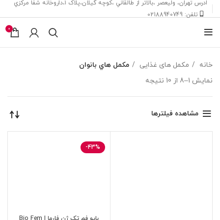
ادرس تهران، ‎وليعصر ،بالاتر از طالقاني ،كوچه گيلان،پلاک ۱،داروخانه شفا مركزي
تلفن: 02188940749
0
خانه
مکمل های غذایی
مکمل هاي بانوان
نمایش 1–8 از 10 نتیجه
مشاهده فیلترها
-43%
بایو فم تک ژن فارما | Bio Fem