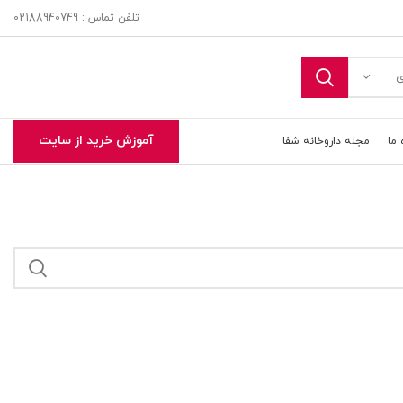
تلفن تماس : 02188940749
ی
آموزش خرید از سایت
 ما
مجله داروخانه شفا