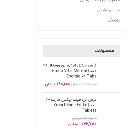
مکمل های کمک درمانی
نوار بهداشتی
یائسگی
محصولات
قرص منتال انرژی یوروویتال 60
عدد | Eurho Vital Mental
Energie 60 Tabs
680,000
تومان
1,247,400
تومان
قرص بن فیت ایکس مارت 60
عدد | Xmart Bone Fit 60
Tablets
1,147,500
تومان
1,032,750
تومان