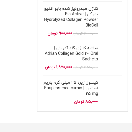
کلاژن هیدرولیز شده بایو اکتیو
بایوکل | Bio Active
Hydrolyzed Collagen Powder
BioColl
900,000
تومان
2,000,000
تومان
ساشه کلاژن گلد آدریان |
Adrian Collagen Gold 20 Oral
Sachets
1,860,000
تومان
2,510,000
تومان
کپسول زیره 25 میلی گرم باریج
اسانس | Barij essence cumin
25 mg
85,000
تومان