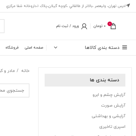
ادرس تهران، ‎وليعصر ،بالاتر از طالقاني ،كوچه گيلان،پلاک ۱،داروخانه شفا مركزي
0
0
تومان
ورود / ثبت نام
دسته بندی کالاها
صفحه اصلی
فروشگاه
خانه
مادر و 
دسته بندی ها
آرایش چشم و ابرو
آرایش صورت
آرایشی و بهداشتی
اسپری تاخیری