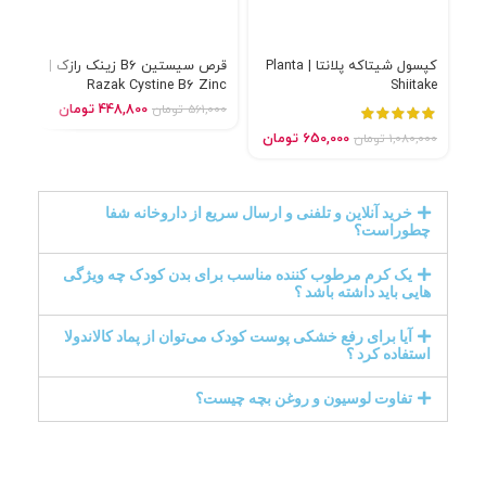
کپسول شیتاکه پلانتا | Planta
قرص سیستین B6 زینک رازک |
کپس
Razak Cystine B6 Zinc
Shiitake
ica
448,800
تومان
561,000
تومان
000
650,000
تومان
1,080,000
تومان
خرید آنلاین و تلفنی و ارسال سریع از داروخانه شفا
چطوراست؟
یک کرم مرطوب کننده مناسب برای بدن کودک چه ویژگی
هایی باید داشته باشد ؟
آیا برای رفع خشکی پوست کودک می‌توان از پماد کالاندولا
استفاده کرد ؟
تفاوت لوسیون و روغن بچه چیست؟