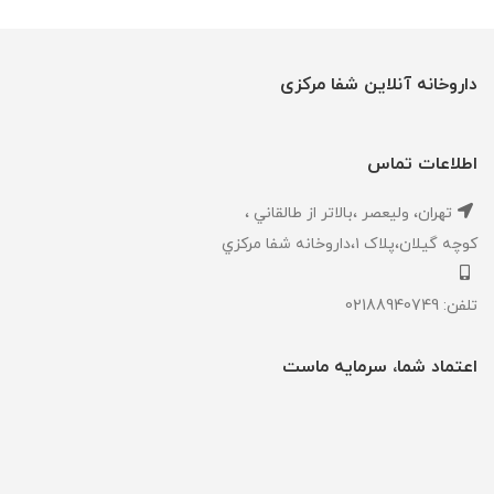
داروخانه آنلاین شفا مرکزی
اطلاعات تماس
تهران، ‎وليعصر ،بالاتر از طالقاني ،
كوچه گيلان،پلاک ۱،داروخانه شفا مركزي
تلفن: 02188940749
اعتماد شما، سرمایه ماست