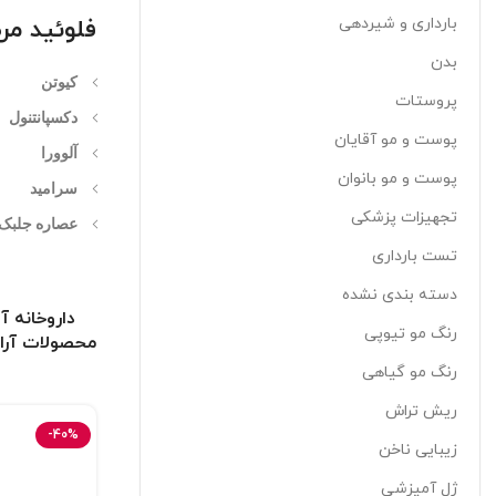
بارداری و شیردهی
فلوئید مر
بدن
کیوتن
پروستات
دکسپانتنول
پوست و مو آقایان
آلوورا
پوست و مو بانوان
سرامید
تجهیزات پزشکی
عصاره جلبک
تست بارداری
دسته بندی نشده
داروخانه آ
رنگ مو تیوپی
محصولات آرای
رنگ مو گیاهی
ریش تراش
-40%
زیبایی ناخن
ژل آمیزشی