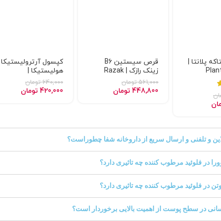
ه پلانتا |
قرص سیستین B6
کپسول آرترولیستیکا
Plan
زینک رازک | Razak
هولیستیکا |
Artrolistica holistica
Cystine B6 Zinc
561,000
تومان
640,000
تومان
448,800
تومان
420,000
تومان
ان
ان
این و تلفنی و ارسال سریع از داروخانه شفا چطوراست؟
ورا در فلوئید مرطوب کننده چه تاثیری دارد؟
تن در فلوئید مرطوب کننده چه تاثیری دارد؟
سانی در سطح پوست از اهمیت بالایی برخوردار است؟