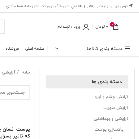
ادرس تهران، ‎وليعصر ،بالاتر از طالقاني ،كوچه گيلان،پلاک ۱،داروخانه شفا مركزي
0
0
تومان
ورود / ثبت نام
دسته بندی کالاها
صفحه اصلی
فروشگاه
خانه
آرایشی 
دسته بندی ها
آرایش چشم و ابرو
آرایش صورت
آرایشی و بهداشتی
پوست انسان یکی
پاکسازی پوست
که تاثیر بسزا