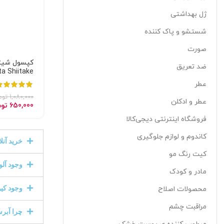
ژل بهداشتی
شستشو و پاک کننده
صورت
کپسول شیتاک
ضد تعریق
ta Shiitake
عطر
1,080,000
توم
عطر و ادکلن
650,000
توم
فروشگاه اینترنتی دیجی‌کالا
کاندوم و لوازم جلوگیری
خرید آنل
کیت رنگ مو
وجود آلو
مادر و کودک
وجود کیو
محصولات اصلاح
مراقبت چشم
چرا آبر