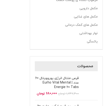
مرطوب کننده ی پوست خشک
مکمل دارویی
مکمل های غذایی
مکمل های کمک درمانی
نوار بهداشتی
یائسگی
محصولات
قرص منتال انرژی یوروویتال 60
عدد | Eurho Vital Mental
Energie 60 Tabs
680,000
تومان
1,247,400
تومان