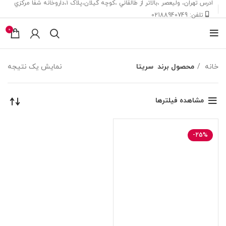
ادرس تهران، ‎وليعصر ،بالاتر از طالقاني ،كوچه گيلان،پلاک ۱،داروخانه شفا مركزي
تلفن: 02188940749
0
خانه
محصول برند
سریتا
نمایش یک نتیجه
مشاهده فیلترها
-25%