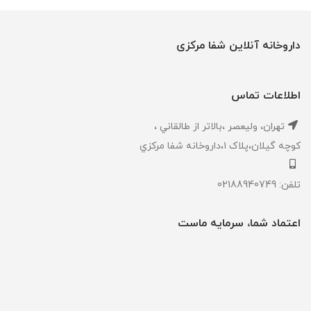
داروخانه آنلاین شفا مرکزی
اطلاعات تماس
تهران، ‎وليعصر ،بالاتر از طالقاني ،
كوچه گيلان،پلاک ۱،داروخانه شفا مركزي
تلفن: 02188940749
اعتماد شما، سرمایه ماست