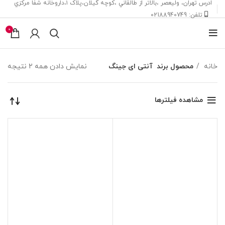
ادرس تهران، ‎وليعصر ،بالاتر از طالقاني ،كوچه گيلان،پلاک ۱،داروخانه شفا مركزي
تلفن: 02188940749
0
خانه
محصول برند
آنتی ای جینگ
نمایش دادن همه 2 نتیجه
مشاهده فیلترها