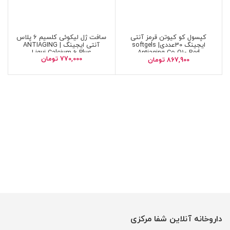
کپسول کو کیوتن قرمز آنتی
سافت ژل لیکوئی کلسیم 6 پلاس
ایجینگ 30عددی| softgels
آنتی ایجینگ | ANTIAGING
Liqui Calcium 6 Plus
Antiaging Co Q10 Red
770,000
تومان
867,900
تومان
داروخانه آنلاین شفا مرکزی