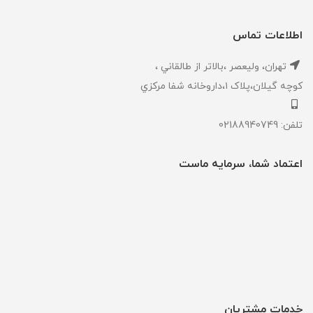
اطلاعات تماس
تهران، ‎وليعصر ،بالاتر از طالقاني ،
كوچه گيلان،پلاک ۱،داروخانه شفا مركزي
تلفن: 02188940749
اعتماد شما، سرمایه ماست
خدمات مشتریان