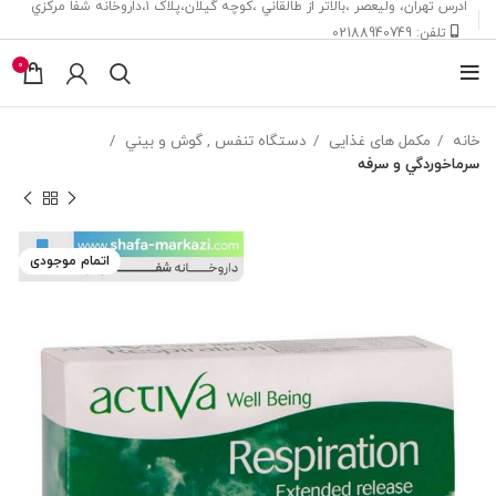
ادرس تهران، ‎وليعصر ،بالاتر از طالقاني ،كوچه گيلان،پلاک ۱،داروخانه شفا مركزي
تلفن: 02188940749
0
خانه
مکمل های غذایی
دستگاه تنفس , گوش و بيني
سرماخوردگي و سرفه
اتمام موجودی