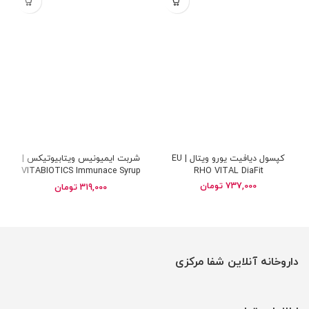
کپسول دیافیت یورو ویتال | EU
شربت ایمیونیس ویتابیوتیکس |
VITABIOTICS Immunace Syrup
RHO VITAL DiaFit
737,000
تومان
319,000
تومان
داروخانه آنلاین شفا مرکزی