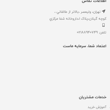
اطلاعات تماس
تهران، ‎وليعصر ،بالاتر از طالقاني ،
كوچه گيلان،پلاک ۱،داروخانه شفا مركزي
تلفن: 02188940749
اعتماد شما، سرمایه ماست
خدمات مشتریان
آموزش خرید