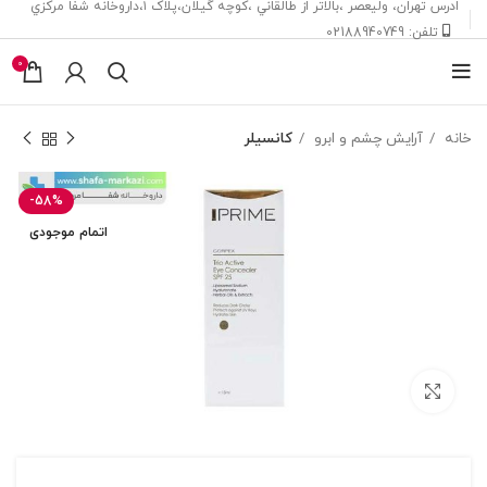
ادرس تهران، ‎وليعصر ،بالاتر از طالقاني ،كوچه گيلان،پلاک ۱،داروخانه شفا مركزي
تلفن: 02188940749
0
خانه
آرایش چشم و ابرو
کانسیلر
-58%
اتمام موجودی
بزرگنمایی تصویر