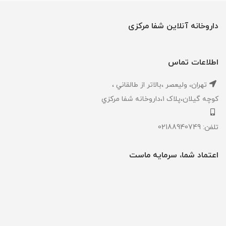
داروخانه آنلاین شفا مرکزی
اطلاعات تماس
تهران، ‎وليعصر ،بالاتر از طالقاني ،
كوچه گيلان،پلاک ۱،داروخانه شفا مركزي
تلفن: 02188940749
اعتماد شما، سرمایه ماست