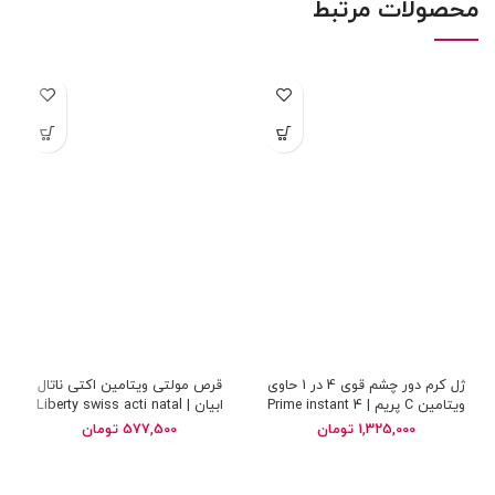
محصولات مرتبط
ژل کرم دور چشم قوی 4 در 1 حاوی
قرص مولتی ویتامین اکتی ناتال
ویتامین C پریم | Prime instant 4
ابیان | Liberty swiss acti natal
multivitamin
in 1 gel eye lifting cream
1,325,000
تومان
577,500
تومان