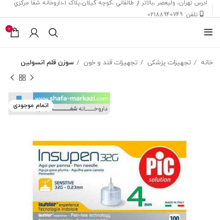
ادرس تهران، ‎وليعصر ،بالاتر از طالقاني ،كوچه گيلان،پلاک ۱،داروخانه شفا مركزي
تلفن: 02188940749
0
خانه
تجهیزات پزشکی
تجهیزات قند و خون
سوزن قلم انسولین
اتمام موجودی