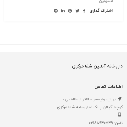
انسولین
اشتراک گذاری:
داروخانه آنلاین شفا مرکزی
اطلاعات تماس
تهران، ‎وليعصر ،بالاتر از طالقاني ،
كوچه گيلان،پلاک ۱،داروخانه شفا مركزي
تلفن: 02188940749