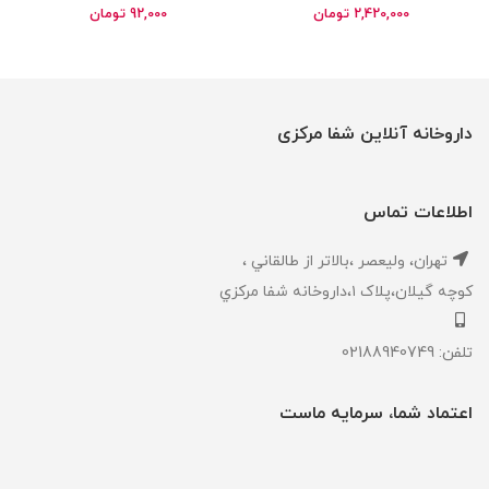
lubricant gel
FertilAid for Women
2,420,000
تومان
92,000
تومان
داروخانه آنلاین شفا مرکزی
اطلاعات تماس
تهران، ‎وليعصر ،بالاتر از طالقاني ،
كوچه گيلان،پلاک ۱،داروخانه شفا مركزي
تلفن: 02188940749
اعتماد شما، سرمایه ماست