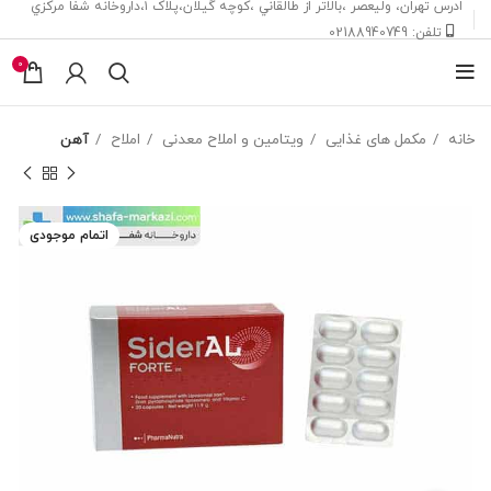
ادرس تهران، ‎وليعصر ،بالاتر از طالقاني ،كوچه گيلان،پلاک ۱،داروخانه شفا مركزي
تلفن: 02188940749
0
خانه
مکمل های غذایی
ویتامین و املاح معدنی
املاح
آهن
اتمام موجودی