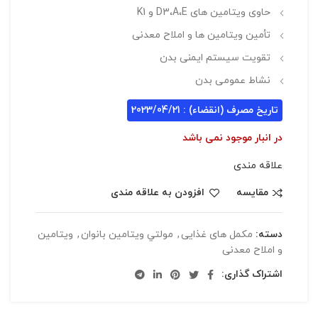
حاوی ویتامین های D3،A،E و K1
تأمین ویتامین ها و املاح معدنی
تقویت سیستم ایمنی بدن
نشاط عمومی بدن
تاریخ مصرف (انقضاء) : 2023/04/21
در انبار موجود نمی باشد
علاقه مندی
مقایسه
افزودن به علاقه مندی
دسته:
مکمل های غذایی
,
مولتي ويتامين بانوان
,
ویتامین
و املاح معدنی
اشتراک گذاری: