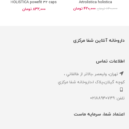
HOLISTICA powefit 32 caps
Artrolistica holistica
420,000
تومان
640,000
تومان
832,000
تومان
داروخانه آنلاین شفا مرکزی
اطلاعات تماس
تهران، ‎وليعصر ،بالاتر از طالقاني ،
كوچه گيلان،پلاک ۱،داروخانه شفا مركزي
تلفن: 02188940749
اعتماد شما، سرمایه ماست