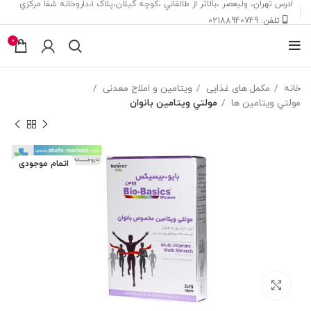
ادرس تهران، ‎وليعصر ،بالاتر از طالقاني ،كوچه گيلان،پلاک ۱،داروخانه شفا مركزي
تلفن: 02188940749
0
خانه
مکمل های غذایی
ویتامین و املاح معدنی
مولتي ويتامين ها
مولتي ويتامين بانوان
اتمام موجودی
بزرگنمایی تصویر