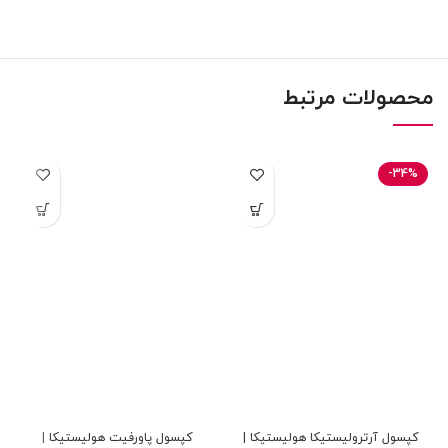
محصولات مرتبط
-34%
کپسول آرترولیستیکا هولیستیکا |
کپسول پاورفیت هولیستیکا |