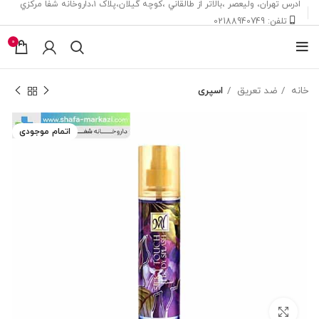
ادرس تهران، ‎وليعصر ،بالاتر از طالقاني ،كوچه گيلان،پلاک ۱،داروخانه شفا مركزي
تلفن: 02188940749
0
خانه
ضد تعریق
اسپری
اتمام موجودی
بزرگنمایی تصویر