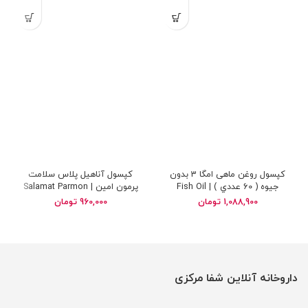
کپسول روغن ماهی امگا 3 بدون
کپسول آناهیل پلاس سلامت
جیوه ( 60 عددي ) | Fish Oil
پرمون امین | Salamat Parmon
Amin Anaheal Plus
Omega 3 Mercury Free
1,088,900
تومان
960,000
تومان
داروخانه آنلاین شفا مرکزی