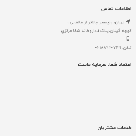
اطلاعات تماس
تهران، ‎وليعصر ،بالاتر از طالقاني ،
كوچه گيلان،پلاک ۱،داروخانه شفا مركزي
تلفن: 02188940749
اعتماد شما، سرمایه ماست
خدمات مشتریان