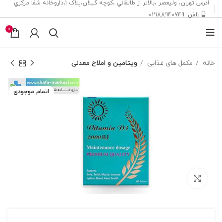
ادرس تهران، ‎وليعصر ،بالاتر از طالقاني ،كوچه گيلان،پلاک ۱،داروخانه شفا مركزي
تلفن: 02188940749
0
خانه
مکمل های غذایی
ویتامین و املاح معدنی
اتمام موجودی
بزرگنمایی تصویر