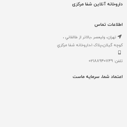
داروخانه آنلاین شفا مرکزی
اطلاعات تماس
تهران، ‎وليعصر ،بالاتر از طالقاني ،
كوچه گيلان،پلاک ۱،داروخانه شفا مركزي
تلفن: 02188940749
اعتماد شما، سرمایه ماست