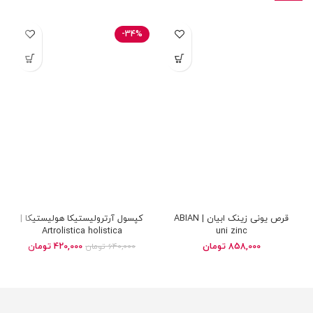
-34%
قرص یونی زینک ابیان | ABIAN
کپسول آرترولیستیکا هولیستیکا |
Artrolistica holistica
uni zinc
858,000
تومان
420,000
تومان
640,000
تومان