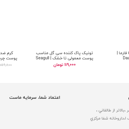
فارما |
تونیک پاک کننده سی گل مناسب
Da
پوست معمولی تا خشک | Seagull
پوست چرب 
en tinted
cleansing tonic skin dry and
119,000
تومان
559,800
normal
اعتماد شما، سرمایه ماست
كزي