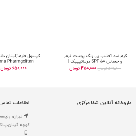
کرم ضد آفتاب بی رنگ پوست قرمز
کپسول فارماژلیتان دانا 
و حساس SPF 50 درماتیپیک |
ana Pharmgelitan
Dermatypique sunscreen anti
450,000
تومان
650,000
تومان
599,800
تومان
redness cream
داروخانه آنلاین شفا مرکزی
اطلاعات تماس
تهران، ‎وليعصر ،بالاتر از طالقاني ،
كوچه گيلان،پلاک ۱،داروخانه شفا مر