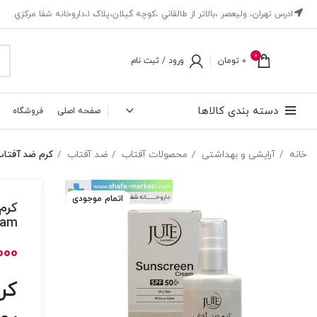
ادرس تهران، ‎وليعصر ،بالاتر از طالقاني ،كوچه گيلان،پلاک ۱،داروخانه شفا مركزي
0
0
تومان
ورود / ثبت نام
دسته بندی کالاها
صفحه اصلی
فروشگاه
خانه
آرایشی و بهداشتی
محصولات آفتاب
ضد آفتاب
کرم ضد آفتاب پمپی بی رنگ SPF50+ مخصوص پوست چرب 
اتمام موجودی
eam
000