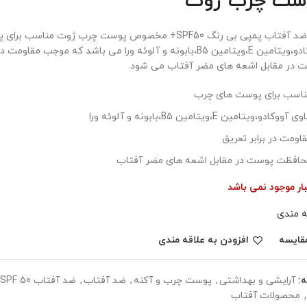
ست چرب ژوت
کرم ضد آفتاب پمپی بی رنگ SPF50+ مخصوص پوست چرب ژوت من
آووکادو،ویتامین E،ویتامین B5،بابونه و آلوئه ورا می باشد که موجب
 در مقابل اشعه های مضر آفتاب می شود.
اسب برای پوست های چرب
ی آووکادو،ویتامین E،ویتامین B5،بابونه و آلوئه ورا
اومت در برابر تعریق
افظت پوست در مقابل اشعه های مضر آفتاب
بار موجود نمی باشد
ه مندی
قایسه
افزودن به علاقه مندی
:
آرایشی و بهداشتی
,
پوست چرب و آکنه
,
ضد آفتاب
,
ضد آفتاب SPF 50 و SPF +50
,
محصولات آفتاب