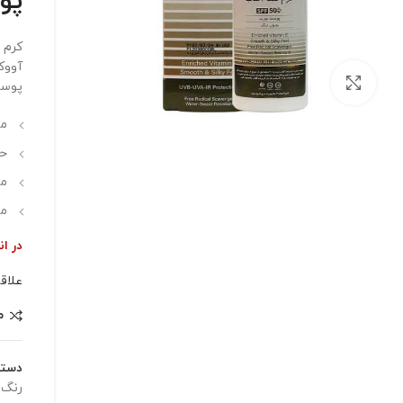
پو
بزرگنمایی تصویر
پوست
من
حاو
مق
مح
در ان
علاق
م
دسته
رنگ