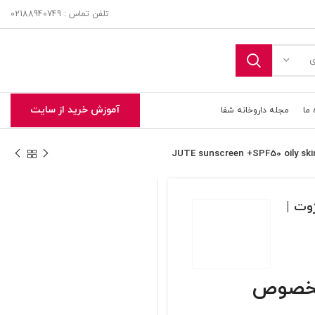
تلفن تماس : 02188940749
ی
آموزش خرید از سایت
 ما
مجله داروخانه شفا
چرب ژوت |
تحویل اکسپرس در تهران و حومه
پمپی بی رنگ SPF50+ مخصوص