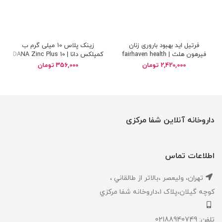
فرتیل اید بهبود باروری زنان
زینک پلاس 10 میلی گرم ب
فیرهون هلث | fairhaven health
کمپلکس دانا | DANA Zinc Plus 10
mg B Complex
FertilAid for Women
2,420,000
تومان
356,000
تومان
داروخانه آنلاین شفا مرکزی
اطلاعات تماس
تهران، ‎وليعصر ،بالاتر از طالقاني ،
كوچه گيلان،پلاک ۱،داروخانه شفا مركزي
تلفن: 02188940749