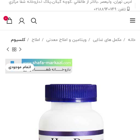
ادرس تهران، ‎وليعصر ،بالاتر از طالقاني ،كوچه گيلان،پلاک ۱،داروخانه شفا مركزي
تلفن: 02188940749
0
خانه
مکمل های غذایی
ویتامین و املاح معدنی
املاح
کلسيوم
اتمام موجودی