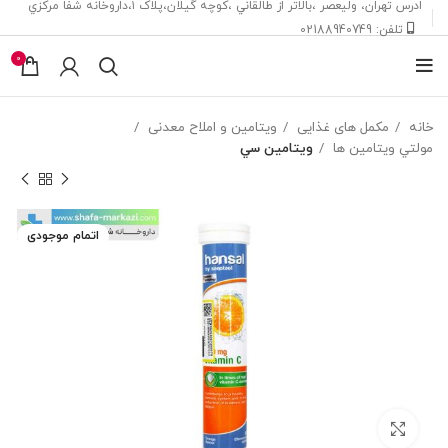
ادرس تهران، ‎وليعصر ،بالاتر از طالقاني ،كوچه گيلان،پلاک ۱،داروخانه شفا مركزي
تلفن: 02188940749
0
خانه
مکمل های غذایی
ویتامین و املاح معدنی
مولتي ويتامين ها
ويتامين سي
اتمام موجودی
بزرگنمایی تصویر