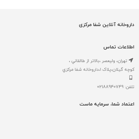
داروخانه آنلاین شفا مرکزی
اطلاعات تماس
تهران، ‎وليعصر ،بالاتر از طالقاني ،
كوچه گيلان،پلاک ۱،داروخانه شفا مركزي
تلفن: 02188940749
اعتماد شما، سرمایه ماست