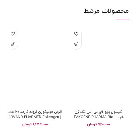
محصولات مرتبط
کپسول بایو آی بی اس تک ژن
قرص فولیکوژن اروند فارمد 60 عدد
فارما | TAKGENE PHARMA Bio
| ARVAND PHARMED Folicogen
tablets 60 tabs
IBS
960,000
تومان
1,452,000
تومان