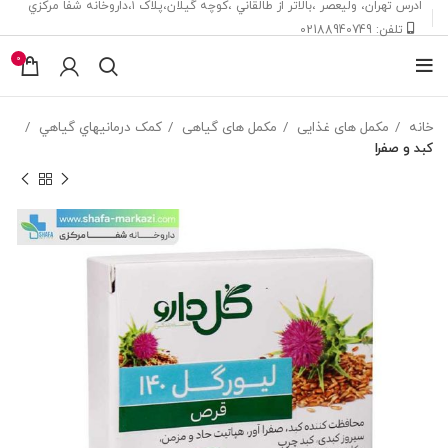
ادرس تهران، ‎وليعصر ،بالاتر از طالقاني ،كوچه گيلان،پلاک ۱،داروخانه شفا مركزي
تلفن: 02188940749
0
خانه
مکمل های غذایی
مکمل های گیاهی
کمک درمانيهاي گياهي
کبد و صفرا