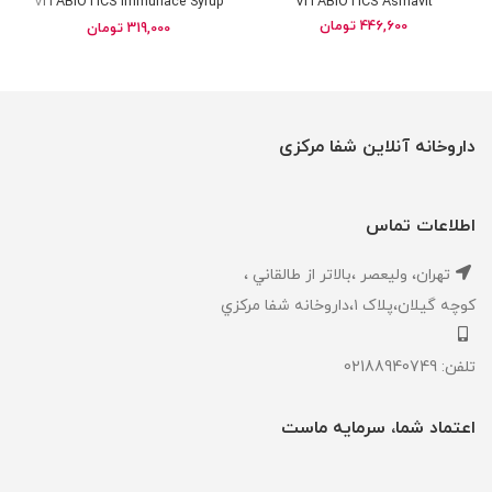
VITABIOTICS Immunace Syrup
VITABIOTICS Asmavit
446,600
تومان
319,000
تومان
داروخانه آنلاین شفا مرکزی
اطلاعات تماس
تهران، ‎وليعصر ،بالاتر از طالقاني ،
كوچه گيلان،پلاک ۱،داروخانه شفا مركزي
تلفن: 02188940749
اعتماد شما، سرمایه ماست