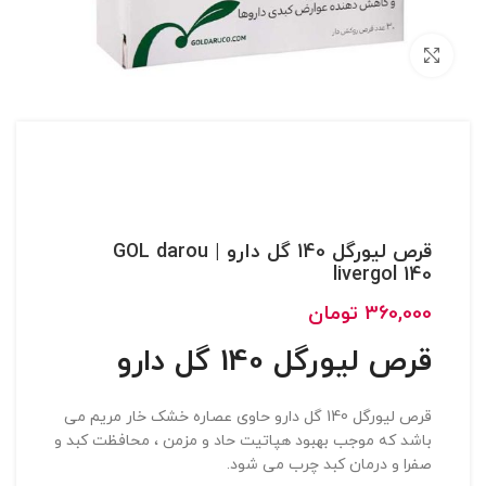
بزرگنمایی تصویر
قرص لیورگل 140 گل دارو | GOL darou
livergol 140
360,000
تومان
قرص لیورگل 140 گل دارو
قرص لیورگل 140 گل دارو حاوی عصاره خشک خار مریم می
باشد که موجب بهبود هپاتیت حاد و مزمن ، محافظت کبد و
صفرا و درمان کبد چرب می شود.