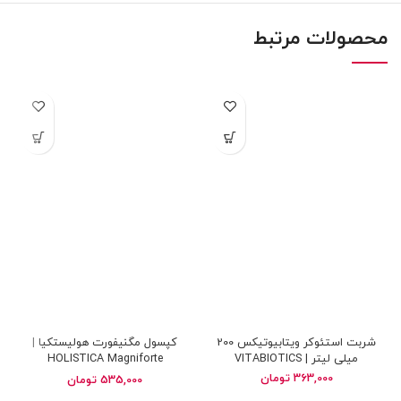
محصولات مرتبط
شربت استئوکر ویتابیوتیکس 200
کپسول مگنیفورت هولیستکیا |
میلی لیتر | VITABIOTICS
HOLISTICA Magniforte
Osteocare 200 ml
363,000
تومان
535,000
تومان