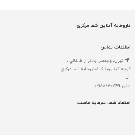
داروخانه آنلاین شفا مرکزی
اطلاعات تماس
تهران، ‎وليعصر ،بالاتر از طالقاني ،
كوچه گيلان،پلاک ۱،داروخانه شفا مركزي
تلفن: 02188940749
اعتماد شما، سرمایه ماست