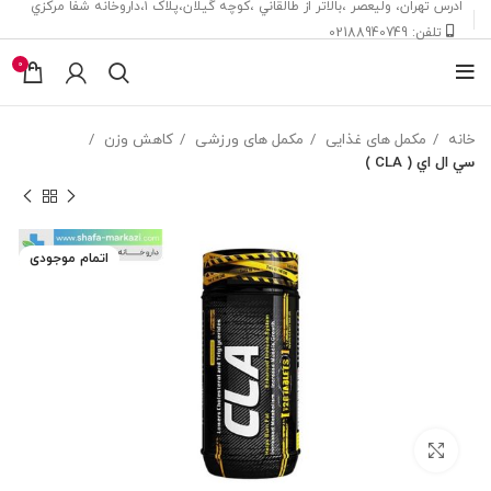
ادرس تهران، ‎وليعصر ،بالاتر از طالقاني ،كوچه گيلان،پلاک ۱،داروخانه شفا مركزي
تلفن: 02188940749
0
خانه
مکمل های غذایی
مکمل های ورزشی
کاهش وزن
سي ال اي ( CLA )
اتمام موجودی
بزرگنمایی تصویر