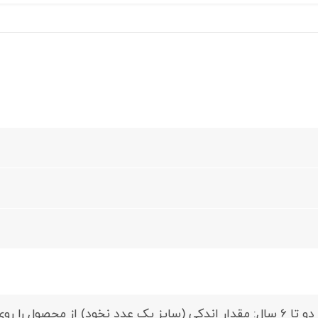
کودکان بین دو تا 6 سال: مقدار اندکی (سایز یک عدد نخود) از م