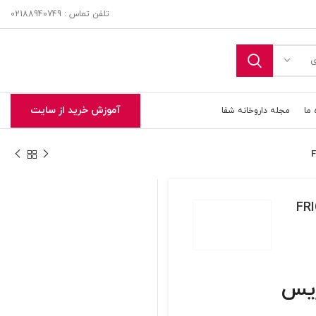
تلفن تماس : 02188940749
ی
آموزش خرید از سایت
 ما
مجله داروخانه شفا
FRICE cola 
تحویل اکسپرس در تهران و حومه
ریس