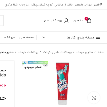
ادرس تهران، ‎وليعصر ،بالاتر از طالقاني ،كوچه گيلان،پلاک ۱،داروخانه شفا مركزي
0
0
تومان
ورود / ثبت نام
دسته بندی کالاها
صفحه اصلی
فروشگاه
خانه
مادر و کودک
بهداشت مادر و کودک
بهداشت کودک
خمیر دندان ژله ای ک
اتمام موجودی
ids
000
خم
بزرگنمایی تصویر