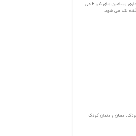
خمیر دندان ژله ای کودک با طعم کولا فریس مناسب برای کودکان بالای 2 ساله و حاوی ویتامین های A و E می
فظه لثه می شود.
پاسخگوی سوالات شما
با خیال راحت خرید کنید
تضمین اصالت محصولات
ودک
,
دهان و دندان کودک