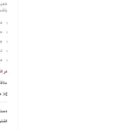
باشد
من
حا
جل
تق
مح
در ان
علاق
م
دسته
اشتر