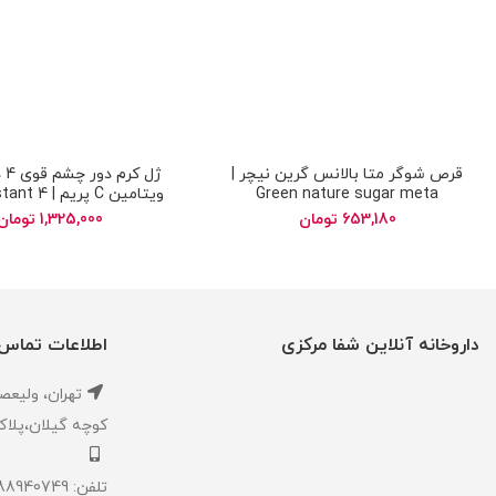
قرص شوگر متا بالانس گرین نیچر |
Green nature sugar meta
ویتامین C پریم
gel eye lifting cream
balance
653,180
تومان
1,325,000
تومان
داروخانه آنلاین شفا مرکزی
اطلاعات تماس
تهران، ‎وليعصر ،بالاتر از طالقاني ،
كوچه گيلان،پلاک ۱،داروخانه شفا مر
تلفن: 02188940749