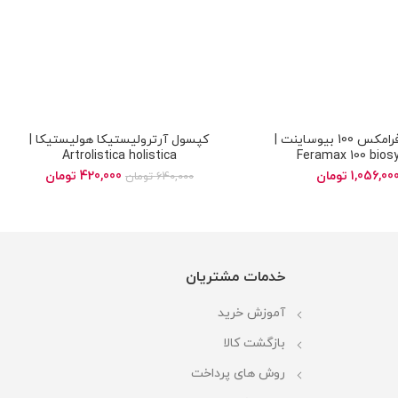
کپسول فرامکس 100 بیوساینت |
کپسول آرترولیستیکا هولیستیکا |
Artrolistica holistica
Feramax 100 bios
1,056,00
تومان
420,000
تومان
640,000
تومان
خدمات مشتریان
آموزش خرید
بازگشت کالا
روش های پرداخت