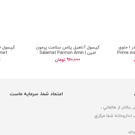
ژل کرم دور چشم قوی 4 در 1 حاوی
کپسول آناهیل پلاس سلامت پرمون
 | Prime instant 4
امین | Salamat Parmon Amin
ynet
Anaheal Plus
in 1 
960,000
تومان
0
اعتماد شما، سرمایه ماست
كزي