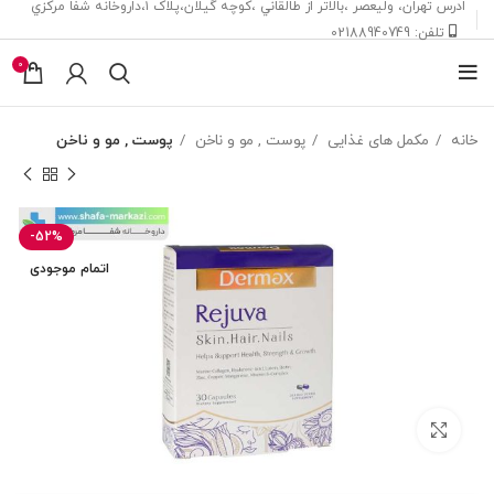
ادرس تهران، ‎وليعصر ،بالاتر از طالقاني ،كوچه گيلان،پلاک ۱،داروخانه شفا مركزي
تلفن: 02188940749
0
خانه
مکمل های غذایی
پوست , مو و ناخن
پوست , مو و ناخن
-52%
اتمام موجودی
بزرگنمایی تصویر