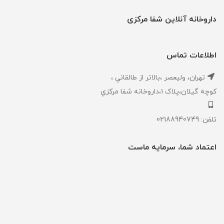
داروخانه آنلاین شفا مرکزی
اطلاعات تماس
تهران، ‎وليعصر ،بالاتر از طالقاني ،
كوچه گيلان،پلاک ۱،داروخانه شفا مركزي
تلفن: 02188940749
اعتماد شما، سرمایه ماست