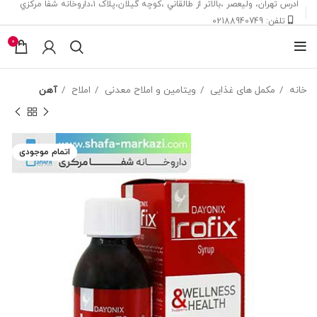
ادرس تهران، ‎وليعصر ،بالاتر از طالقاني ،كوچه گيلان،پلاک ۱،داروخانه شفا مركزي
تلفن: 02188940749
0
خانه
مکمل های غذایی
ویتامین و املاح معدنی
املاح
آهن
اتمام موجودی