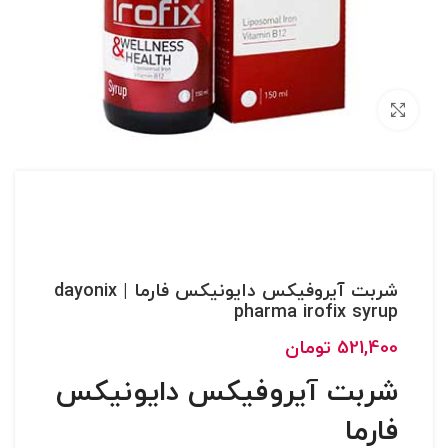
بزرگنمایی تصویر
شربت آیروفیکس دایونیکس فارما | dayonix
pharma irofix syrup
521,400
تومان
شربت آیروفیکس دایونیکس
فارما