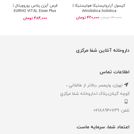
کپسول آرترولیستیکا هولیستیکا |
قرص آیزن پلاس یوروویتال |
EURHO VITAL Eisen Plus
Artrolistica holistica
420,000
تومان
640,000
تومان
484,000
تومان
داروخانه آنلاین شفا مرکزی
اطلاعات تماس
تهران، ‎وليعصر ،بالاتر از طالقاني ،
كوچه گيلان،پلاک ۱،داروخانه شفا مركزي
تلفن: 02188940749
اعتماد شما، سرمایه ماست