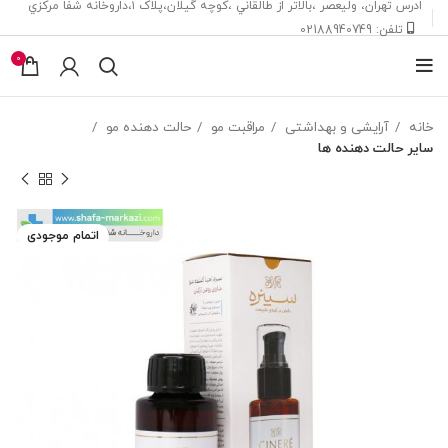
ادرس تهران، ‎وليعصر ،بالاتر از طالقاني ،كوچه گيلان،پلاک ۱،داروخانه شفا مركزي
تلفن: 02188940749
0
خانه
آرایشی و بهداشتی
مراقبت مو
حالت دهنده مو
سایر حالت دهنده ها
اتمام موجودی