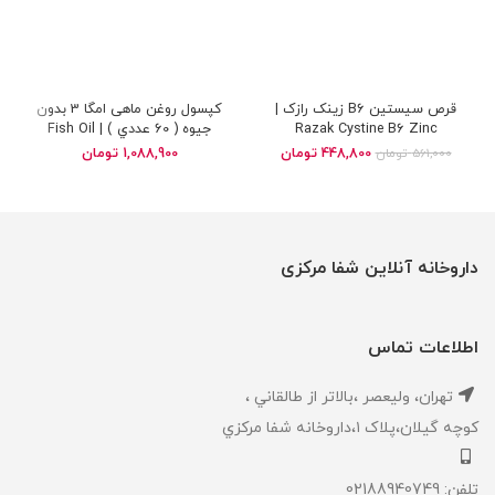
قرص سیستین B6 زینک رازک |
کپسول روغن ماهی امگا 3 بدون
Razak Cystine B6 Zinc
جیوه ( 60 عددي ) | Fish Oil
Omega 3 Mercury Free
448,800
تومان
1,088,900
تومان
561,000
تومان
داروخانه آنلاین شفا مرکزی
اطلاعات تماس
تهران، ‎وليعصر ،بالاتر از طالقاني ،
كوچه گيلان،پلاک ۱،داروخانه شفا مركزي
تلفن: 02188940749