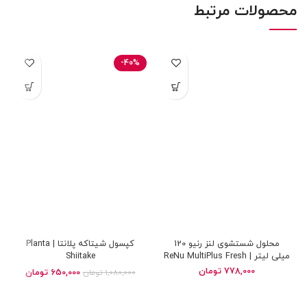
محصولات مرتبط
-40%
محلول شستشوی لنز رنیو 120
کپسول شیتاکه پلانتا | Planta
میلی لیتر | ReNu MultiPlus Fresh
Shiitake
Solution
778,000
تومان
650,000
تومان
1,080,000
تومان