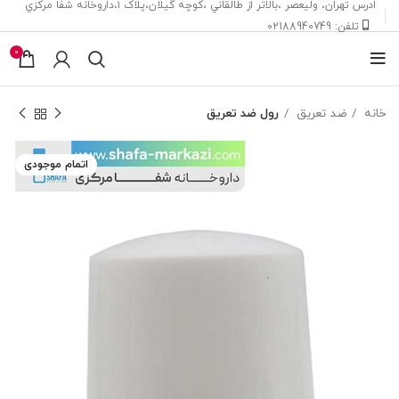
ادرس تهران، ‎وليعصر ،بالاتر از طالقاني ،كوچه گيلان،پلاک ۱،داروخانه شفا مركزي
تلفن: 02188940749
0
خانه
ضد تعریق
رول ضد تعریق
اتمام موجودی