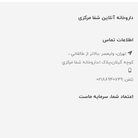
داروخانه آنلاین شفا مرکزی
اطلاعات تماس
تهران، ‎وليعصر ،بالاتر از طالقاني ،
كوچه گيلان،پلاک ۱،داروخانه شفا مركزي
تلفن: 02188940749
اعتماد شما، سرمایه ماست