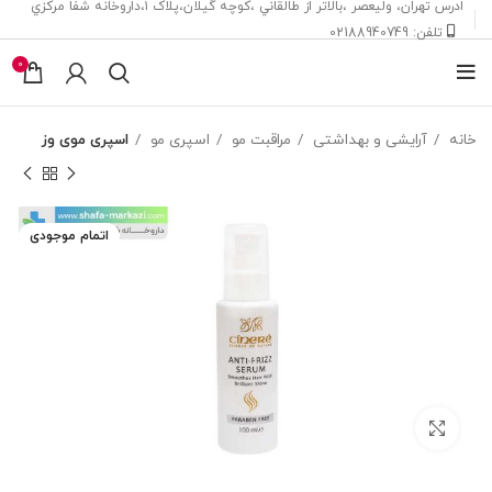
ادرس تهران، ‎وليعصر ،بالاتر از طالقاني ،كوچه گيلان،پلاک ۱،داروخانه شفا مركزي
تلفن: 02188940749
0
خانه
آرایشی و بهداشتی
مراقبت مو
اسپری مو
اسپری موی وز
اتمام موجودی
بزرگنمایی تصویر