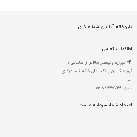
داروخانه آنلاین شفا مرکزی
اطلاعات تماس
تهران، ‎وليعصر ،بالاتر از طالقاني ،
كوچه گيلان،پلاک ۱،داروخانه شفا مركزي
تلفن: 02188940749
اعتماد شما، سرمایه ماست