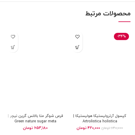
محصولات مرتبط
-34%
کپسول آرترولیستیکا هولیستیکا |
قرص شوگر متا بالانس گرین نیچر |
Green nature sugar meta
Artrolistica holistica
balance
420,000
تومان
653,180
تومان
640,000
تومان