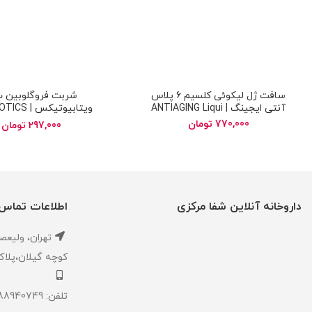
سافت ژل لیکوئی کلسیم 6 پلاس
آنتی ایجینگ | ANTIAGING Liqui
ویتابیوتیکس 
oglobin B12 Syrup
Calcium 6 Plus
770,000
تومان
297,000
تومان
داروخانه آنلاین شفا مرکزی
اطلاعات تماس
تهران، ‎وليعصر ،بالاتر از طالقاني ،
كوچه گيلان،پلاک ۱،داروخانه شفا مر
تلفن: 02188940749