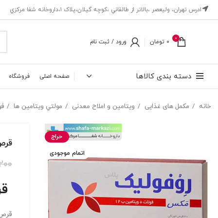
ادرس تهران، ‎وليعصر ،بالاتر از طالقاني ،كوچه گيلان،پلاک ۱،داروخانه شفا مركزي
0
0
تومان
ورود / ثبت نام
دسته بندی کالاها
صفحه اصلی
فروشگاه
خانه
مکمل های غذایی
ویتامین و املاح معدنی
مولتي ويتامين ها
فو
حراج
قرص ر
اتمام موجودی
,200
قر