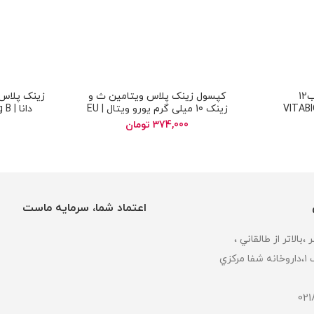
شربت فروگلوبین ب12
کپسول زینک پلاس ویتامین ث و
| VITABIOTICS
زینک 10 میلی گرم یورو ویتال | EU
دانا
RHO VITAL vitamin c plus 10 mg
Fer
374,000
تومان
zinc
اعتماد شما، سرمایه ماست
كزي