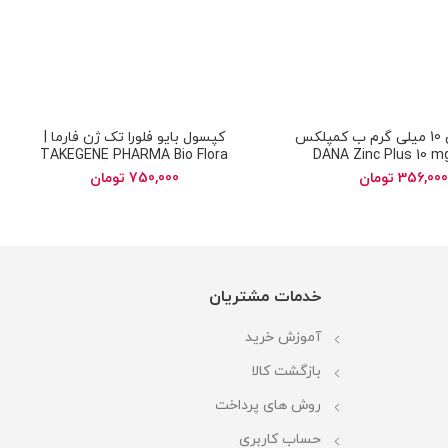
زینک پلاس 10 میلی گرم ب کمپلکس
کپسول بایو فلورا تک ژن فارما |
 | DANA Zinc Plus 10 mg B
TAKEGENE PHARMA Bio Flora
Complex
356,000
تومان
750,000
تومان
خدمات مشتریان
آموزش خرید
بازگشت کالا
روش های پرداخت
حساب کاربری