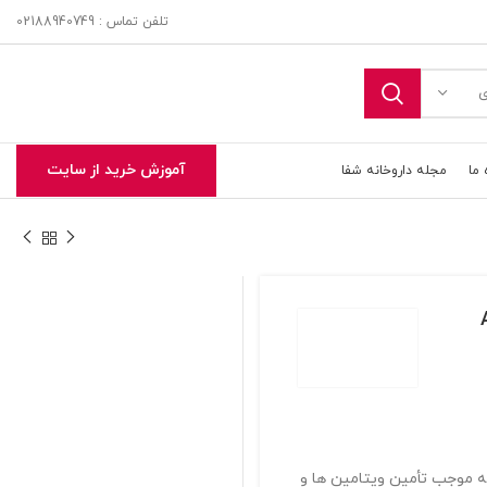
تلفن تماس : 02188940749
ی
آموزش خرید از سایت
 ما
مجله داروخانه شفا
تحویل اکسپرس در تهران و حومه
 حاوی فولیک اسید و ویتامین B12 می باشد که موجب تأمین ویتامین ها و