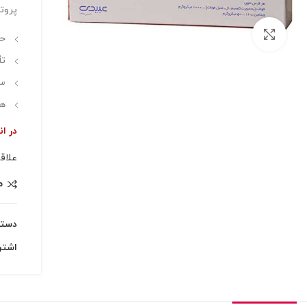
پروت
بزرگنمایی تصویر
حا
تأ
سا
هض
در ان
علاق
م
دسته
اشتر