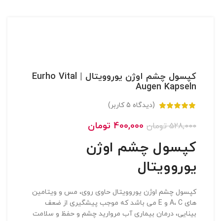
کپسول چشم اوژن یوروویتال | Eurho Vital
Augen Kapseln
(دیدگاه
5
کاربر)
400,000
تومان
528,000
تومان
کپسول چشم اوژن
یوروویتال
کپسول چشم اوژن یوروویتال حاوی روی، مس و ویتامین
های A، C و E می باشد که موجب پیشگیری از ضعف
بینایی، درمان بیماری آب مروارید چشم و حفظ و سلامت