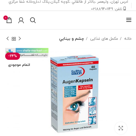
ادرس تهران، ‎وليعصر ،بالاتر از طالقاني ،كوچه گيلان،پلاک ۱،داروخانه شفا مركزي
تلفن: 02188940749
0
خانه
مکمل های غذایی
چشم و بينايي
-24%
اتمام موجودی
بزرگنمایی تصویر