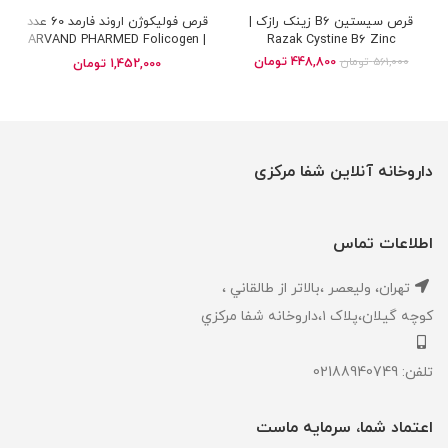
قرص سیستین B6 زینک رازک |
قرص فولیکوژن اروند فارمد 60 عدد
| ARVAND PHARMED Folicogen
Razak Cystine B6 Zinc
tablets 60 tabs
448,800
تومان
561,000
تومان
1,452,000
تومان
داروخانه آنلاین شفا مرکزی
اطلاعات تماس
تهران، ‎وليعصر ،بالاتر از طالقاني ،
كوچه گيلان،پلاک ۱،داروخانه شفا مركزي
تلفن: 02188940749
اعتماد شما، سرمایه ماست