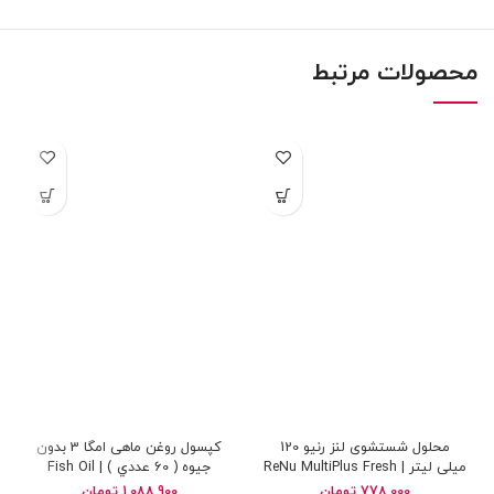
محصولات مرتبط
محلول شستشوی لنز رنیو 120
کپسول روغن ماهی امگا 3 بدون
میلی لیتر | ReNu MultiPlus Fresh
جیوه ( 60 عددي ) | Fish Oil
Omega 3 Mercury Free
Solution
778,000
تومان
1,088,900
تومان