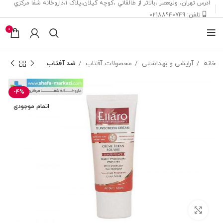
ادرس تهران، ‎وليعصر ،بالاتر از طالقاني ،كوچه گيلان،پلاک ۱،داروخانه شفا مركزي
تلفن: 02188940749
0
خانه
آرایشی و بهداشتی
محصولات آفتاب
ضد آفتاب
-4%
اتمام موجودی
بزرگنمایی تصویر