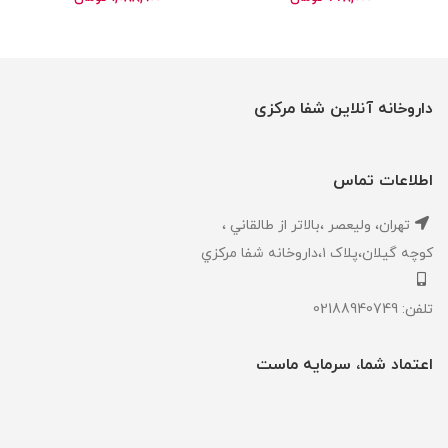
داروخانه آنلاین شفا مرکزی
اطلاعات تماس
تهران، ‎وليعصر ،بالاتر از طالقاني ،
كوچه گيلان،پلاک ۱،داروخانه شفا مركزي
تلفن: 02188940749
اعتماد شما، سرمایه ماست